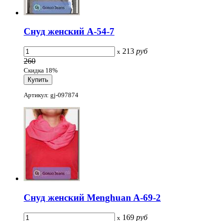
Снуд женский A-54-7
213
руб
x
260
Скидка 18%
Артикул: gj-097874
Снуд женский Menghuan A-69-2
169
руб
x