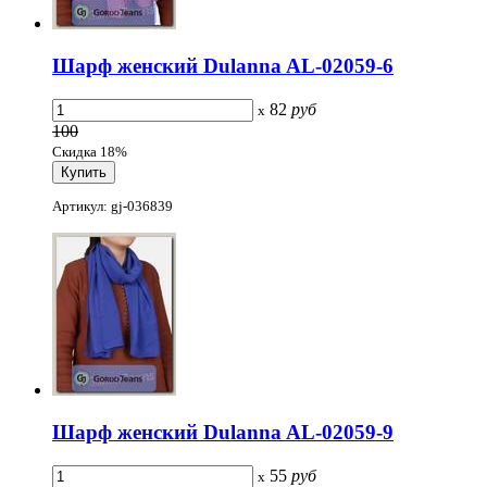
Шарф женский Dulanna AL-02059-6
82
руб
x
100
Скидка 18%
Артикул: gj-036839
Шарф женский Dulanna AL-02059-9
55
руб
x