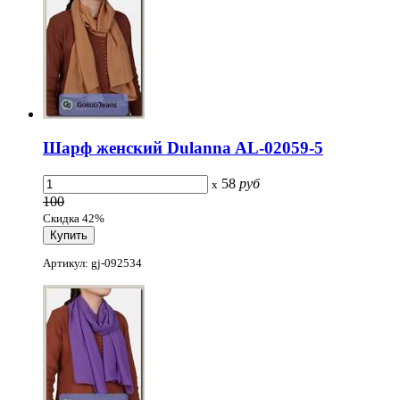
Шарф женский Dulanna AL-02059-5
58
руб
x
100
Скидка 42%
Артикул: gj-092534