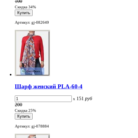
100
Скидка 34%
Артикул: gj-082649
Шарф женский PLA-60-4
151
руб
x
200
Скидка 25%
Артикул: gj-078884