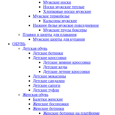
Мужские носки
Носки мужские теплые
Хлопковые носки мужские
Мужское термобелье
Кальсоны мужские
Нижнее белье мужское повседневное
Мужские трусы боксеры
Плавки и шорты для плавания
Мужские шорты для купания
ОБУВЬ
Детская обувь
Детские ботинки
Детские кроссовки
Детские зимние кроссовки
Детские кеды
Детские летние кроссовки
Детские мокасины
Детские сандалии
Детские сапоги
Детские туфли
Женская обувь
Балетки женские
Женские босоножки
Женские ботинки
Женские ботинки на платформе