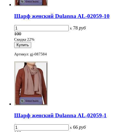
Шарф женский Dulanna AL-02059-10
78
руб
x
100
Скидка 22%
Артикул: gj-087584
Шарф женский Dulanna AL-02059-1
66
руб
x