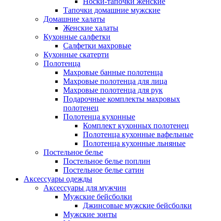
Носки-тапочки женские
Тапочки домашние мужские
Домашние халаты
Женские халаты
Кухонные салфетки
Салфетки махровые
Кухонные скатерти
Полотенца
Махровые банные полотенца
Махровые полотенца для лица
Махровые полотенца для рук
Подарочные комплекты махровых
полотенец
Полотенца кухонные
Комплект кухонных полотенец
Полотенца кухонные вафельные
Полотенца кухонные льняные
Постельное белье
Постельное белье поплин
Постельное белье сатин
Аксессуары одежды
Аксессуары для мужчин
Мужские бейсболки
Джинсовые мужские бейсболки
Мужские зонты