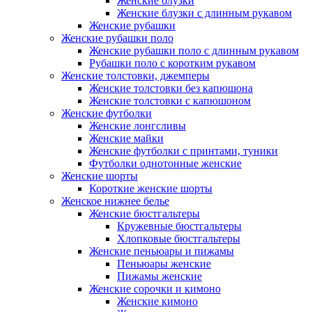
Женские блузки
Женские блузки с длинным рукавом
Женские рубашки
Женские рубашки поло
Женские рубашки поло с длинным рукавом
Рубашки поло с коротким рукавом
Женские толстовки, джемперы
Женские толстовки без капюшона
Женские толстовки с капюшоном
Женские футболки
Женские лонгсливы
Женские майки
Женские футболки с принтами, туники
Футболки однотонные женские
Женские шорты
Короткие женские шорты
Женское нижнее белье
Женские бюстгальтеры
Кружевные бюстгальтеры
Хлопковые бюстгальтеры
Женские пеньюары и пижамы
Пеньюары женские
Пижамы женские
Женские сорочки и кимоно
Женские кимоно