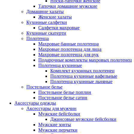
Носки-тапочки женские
Тапочки домашние мужские
Домашние халаты
Женские халаты
Кухонные салфетки
Салфетки махровые
Кухонные скатерти
Полотенца
Махровые банные полотенца
Махровые полотенца для лица
Махровые полотенца для рук
Подарочные комплекты махровых полотенец
Полотенца кухонные
Комплект кухонных полотенец
Полотенца кухонные вафельные
Полотенца кухонные льняные
Постельное белье
Постельное белье поплин
Постельное белье сатин
Аксессуары одежды
Аксессуары для мужчин
Мужские бейсболки
Джинсовые мужские бейсболки
Мужские зонты
Мужские перчатки