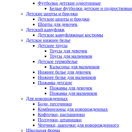
Футболки детские однотонные
Белые футболки детские и подростковы
Детские шорты и бриджи
Детские шорты и бриджи
Шорты для девочек
Детский камуфляж
Детские камуфляжные костюмы
Детское нижнее белье
Детские трусы
Трусы для девочек
Трусы для мальчиков
Детское термобелье
Кальсоны для мальчиков
Нижнее белье для девочек
Нижнее белье для мальчиков
Пижамы детские
Пижамы для девочек
Пижамы для мальчиков
Для новорожденных
Боди, песочники
Комбинезоны для новорожденных
Кофточки, распашонки
Ползунки, штанишки
Чепчики, шапочки для новорожденного
Школьная форма