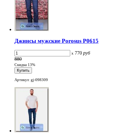
Джинсы мужские Porosus P0615
770
руб
x
880
Скидка 13%
Артикул: gj-098309