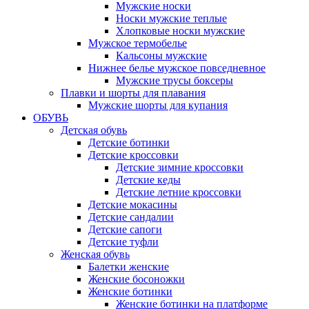
Мужские носки
Носки мужские теплые
Хлопковые носки мужские
Мужское термобелье
Кальсоны мужские
Нижнее белье мужское повседневное
Мужские трусы боксеры
Плавки и шорты для плавания
Мужские шорты для купания
ОБУВЬ
Детская обувь
Детские ботинки
Детские кроссовки
Детские зимние кроссовки
Детские кеды
Детские летние кроссовки
Детские мокасины
Детские сандалии
Детские сапоги
Детские туфли
Женская обувь
Балетки женские
Женские босоножки
Женские ботинки
Женские ботинки на платформе