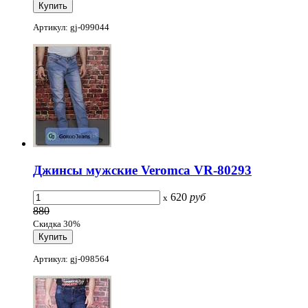
Артикул: gj-099044
Джинсы мужские Veromca VR-80293
620
руб
x
880
Скидка 30%
Артикул: gj-098564