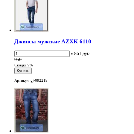
Джинсы мужские AZXK 6110
861
руб
x
950
Скидка 9%
Артикул: gj-092219