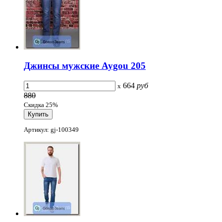
Джинсы мужские Aygou 205
664
руб
x
880
Скидка 25%
Артикул: gj-100349