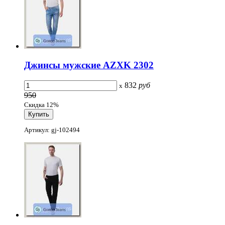
Джинсы мужские AZXK 2302
832
руб
x
950
Скидка 12%
Артикул: gj-102494