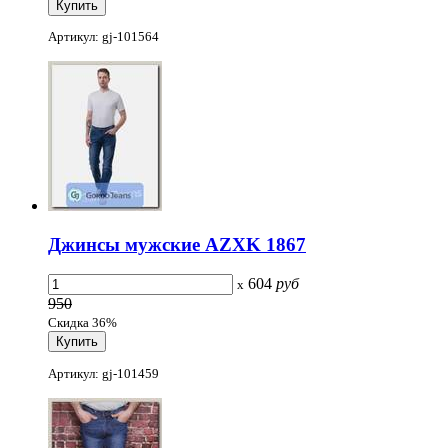
Артикул: gj-101564
Джинсы мужские AZXK 1867
604
руб
x
950
Скидка 36%
Артикул: gj-101459