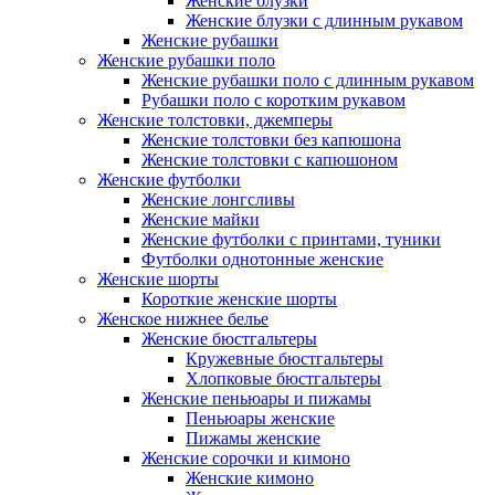
Женские блузки
Женские блузки с длинным рукавом
Женские рубашки
Женские рубашки поло
Женские рубашки поло с длинным рукавом
Рубашки поло с коротким рукавом
Женские толстовки, джемперы
Женские толстовки без капюшона
Женские толстовки с капюшоном
Женские футболки
Женские лонгсливы
Женские майки
Женские футболки с принтами, туники
Футболки однотонные женские
Женские шорты
Короткие женские шорты
Женское нижнее белье
Женские бюстгальтеры
Кружевные бюстгальтеры
Хлопковые бюстгальтеры
Женские пеньюары и пижамы
Пеньюары женские
Пижамы женские
Женские сорочки и кимоно
Женские кимоно