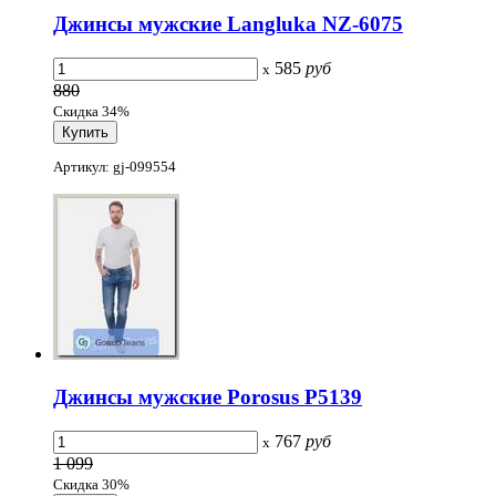
Джинсы мужские Langluka NZ-6075
585
руб
x
880
Скидка 34%
Артикул: gj-099554
Джинсы мужские Porosus P5139
767
руб
x
1 099
Скидка 30%