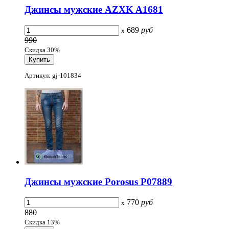
Джинсы мужские AZXK A1681
689
руб
x
990
Скидка 30%
Артикул: gj-101834
Джинсы мужские Porosus P07889
770
руб
x
880
Скидка 13%