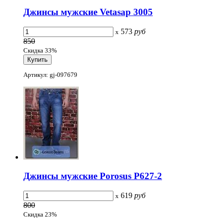
Джинсы мужские Vetasap 3005
573
руб
x
850
Скидка 33%
Артикул: gj-097679
Джинсы мужские Porosus P627-2
619
руб
x
800
Скидка 23%