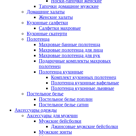
Носки-тапочки женские
Тапочки домашние мужские
Домашние халаты
Женские халаты
Кухонные салфетки
Салфетки махровые
Кухонные скатерти
Полотенца
Махровые банные полотенца
Махровые полотенца для лица
Махровые полотенца для рук
Подарочные комплекты махровых
полотенец
Полотенца кухонные
Комплект кухонных полотенец
Полотенца кухонные вафельные
Полотенца кухонные льняные
Постельное белье
Постельное белье поплин
Постельное белье сатин
Аксессуары одежды
Аксессуары для мужчин
Мужские бейсболки
Джинсовые мужские бейсболки
Мужские зонты