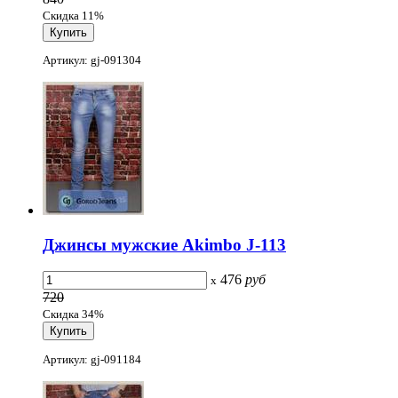
Скидка 11%
Артикул: gj-091304
Джинсы мужские Akimbo J-113
476
руб
x
720
Скидка 34%
Артикул: gj-091184