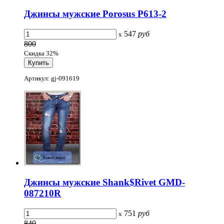
Джинсы мужские Porosus P613-2
547
руб
x
800
Скидка 32%
Артикул: gj-091619
Джинсы мужские Shank$Rivet GMD-
087210R
751
руб
x
840