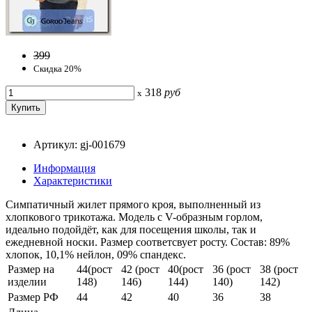
399
Скидка 20%
318
руб
x
Артикул: gj-001679
Информация
Характеристики
Симпатичный жилет прямого кроя, выполненный из
хлопкового трикотажа. Модель с V-образным горлом,
идеально подойдёт, как для посещения школы, так и
ежедневной носки. Размер соответсвует росту. Состав: 89%
хлопок, 10,1% нейлон, 09% спандекс.
Размер на
44(рост
42 (рост
40(рост
36 (рост
38 (рост
изделии
148)
146)
144)
140)
142)
Размер РФ
44
42
40
36
38