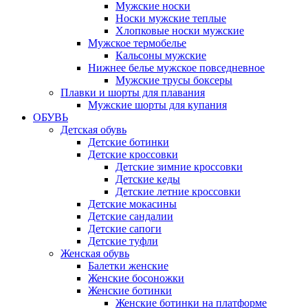
Мужские носки
Носки мужские теплые
Хлопковые носки мужские
Мужское термобелье
Кальсоны мужские
Нижнее белье мужское повседневное
Мужские трусы боксеры
Плавки и шорты для плавания
Мужские шорты для купания
ОБУВЬ
Детская обувь
Детские ботинки
Детские кроссовки
Детские зимние кроссовки
Детские кеды
Детские летние кроссовки
Детские мокасины
Детские сандалии
Детские сапоги
Детские туфли
Женская обувь
Балетки женские
Женские босоножки
Женские ботинки
Женские ботинки на платформе