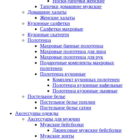
Носки-тапочки женские
Тапочки домашние мужские
Домашние халаты
Женские халаты
Кухонные салфетки
Салфетки махровые
Кухонные скатерти
Полотенца
Махровые банные полотенца
Махровые полотенца для лица
Махровые полотенца для рук
Подарочные комплекты махровых
полотенец
Полотенца кухонные
Комплект кухонных полотенец
Полотенца кухонные вафельные
Полотенца кухонные льняные
Постельное белье
Постельное белье поплин
Постельное белье сатин
Аксессуары одежды
Аксессуары для мужчин
Мужские бейсболки
Джинсовые мужские бейсболки
Мужские зонты