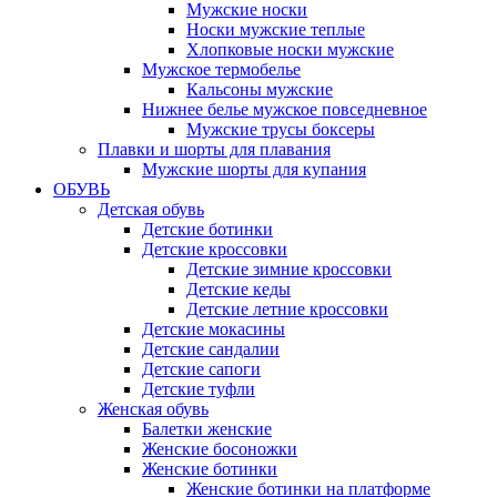
Мужские носки
Носки мужские теплые
Хлопковые носки мужские
Мужское термобелье
Кальсоны мужские
Нижнее белье мужское повседневное
Мужские трусы боксеры
Плавки и шорты для плавания
Мужские шорты для купания
ОБУВЬ
Детская обувь
Детские ботинки
Детские кроссовки
Детские зимние кроссовки
Детские кеды
Детские летние кроссовки
Детские мокасины
Детские сандалии
Детские сапоги
Детские туфли
Женская обувь
Балетки женские
Женские босоножки
Женские ботинки
Женские ботинки на платформе