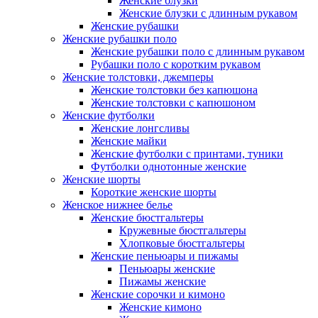
Женские блузки
Женские блузки с длинным рукавом
Женские рубашки
Женские рубашки поло
Женские рубашки поло с длинным рукавом
Рубашки поло с коротким рукавом
Женские толстовки, джемперы
Женские толстовки без капюшона
Женские толстовки с капюшоном
Женские футболки
Женские лонгсливы
Женские майки
Женские футболки с принтами, туники
Футболки однотонные женские
Женские шорты
Короткие женские шорты
Женское нижнее белье
Женские бюстгальтеры
Кружевные бюстгальтеры
Хлопковые бюстгальтеры
Женские пеньюары и пижамы
Пеньюары женские
Пижамы женские
Женские сорочки и кимоно
Женские кимоно