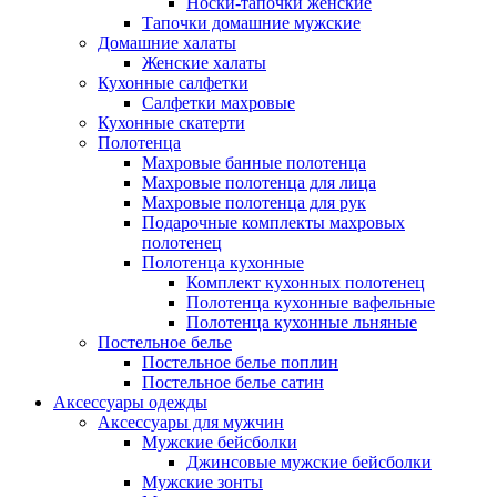
Носки-тапочки женские
Тапочки домашние мужские
Домашние халаты
Женские халаты
Кухонные салфетки
Салфетки махровые
Кухонные скатерти
Полотенца
Махровые банные полотенца
Махровые полотенца для лица
Махровые полотенца для рук
Подарочные комплекты махровых
полотенец
Полотенца кухонные
Комплект кухонных полотенец
Полотенца кухонные вафельные
Полотенца кухонные льняные
Постельное белье
Постельное белье поплин
Постельное белье сатин
Аксессуары одежды
Аксессуары для мужчин
Мужские бейсболки
Джинсовые мужские бейсболки
Мужские зонты