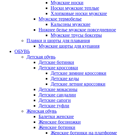
Мужские носки
Носки мужские теплые
Хлопковые носки мужские
Мужское термобелье
Кальсоны мужские
Нижнее белье мужское повседневное
Мужские трусы боксеры
Плавки и шорты для плавания
Мужские шорты для купания
ОБУВЬ
Детская обувь
Детские ботинки
Детские кроссовки
Детские зимние кроссовки
Детские кеды
Детские летние кроссовки
Детские мокасины
Детские сандалии
Детские сапоги
Детские туфли
Женская обувь
Балетки женские
Женские босоножки
Женские ботинки
Женские ботинки на платформе