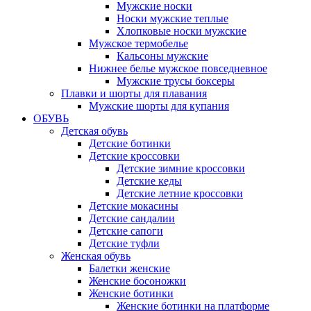
Мужские носки
Носки мужские теплые
Хлопковые носки мужские
Мужское термобелье
Кальсоны мужские
Нижнее белье мужское повседневное
Мужские трусы боксеры
Плавки и шорты для плавания
Мужские шорты для купания
ОБУВЬ
Детская обувь
Детские ботинки
Детские кроссовки
Детские зимние кроссовки
Детские кеды
Детские летние кроссовки
Детские мокасины
Детские сандалии
Детские сапоги
Детские туфли
Женская обувь
Балетки женские
Женские босоножки
Женские ботинки
Женские ботинки на платформе