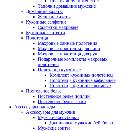
Носки-тапочки женские
Тапочки домашние мужские
Домашние халаты
Женские халаты
Кухонные салфетки
Салфетки махровые
Кухонные скатерти
Полотенца
Махровые банные полотенца
Махровые полотенца для лица
Махровые полотенца для рук
Подарочные комплекты махровых
полотенец
Полотенца кухонные
Комплект кухонных полотенец
Полотенца кухонные вафельные
Полотенца кухонные льняные
Постельное белье
Постельное белье поплин
Постельное белье сатин
Аксессуары одежды
Аксессуары для мужчин
Мужские бейсболки
Джинсовые мужские бейсболки
Мужские зонты