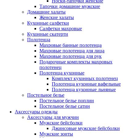
Носки-тапочки женские
Тапочки домашние мужские
Домашние халаты
Женские халаты
Кухонные салфетки
Салфетки махровые
Кухонные скатерти
Полотенца
Махровые банные полотенца
Махровые полотенца для лица
Махровые полотенца для рук
Подарочные комплекты махровых
полотенец
Полотенца кухонные
Комплект кухонных полотенец
Полотенца кухонные вафельные
Полотенца кухонные льняные
Постельное белье
Постельное белье поплин
Постельное белье сатин
Аксессуары одежды
Аксессуары для мужчин
Мужские бейсболки
Джинсовые мужские бейсболки
Мужские зонты