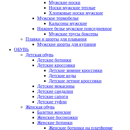
Мужские носки
Носки мужские теплые
Хлопковые носки мужские
Мужское термобелье
Кальсоны мужские
Нижнее белье мужское повседневное
Мужские трусы боксеры
Плавки и шорты для плавания
Мужские шорты для купания
ОБУВЬ
Детская обувь
Детские ботинки
Детские кроссовки
Детские зимние кроссовки
Детские кеды
Детские летние кроссовки
Детские мокасины
Детские сандалии
Детские сапоги
Детские туфли
Женская обувь
Балетки женские
Женские босоножки
Женские ботинки
Женские ботинки на платформе