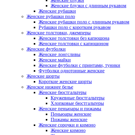
Женские блузки
Женские блузки с длинным рукавом
Женские рубашки
Женские рубашки поло
Женские рубашки поло с длинным рукавом
Рубашки поло с коротким рукавом
Женские толстовки, джемперы
Женские толстовки без капюшона
Женские толстовки с капюшоном
Женские футболки
Женские лонгсливы
Женские майки
Женские футболки с принтами, туники
Футболки однотонные женские
Женские шорты
Короткие женские шорты
Женское нижнее белье
Женские бюстгальтеры
Кружевные бюстгальтеры
Хлопковые бюстгальтеры
Женские пеньюары и пижамы
Пеньюары женские
Пижамы женские
Женские сорочки и кимоно
Женские кимоно