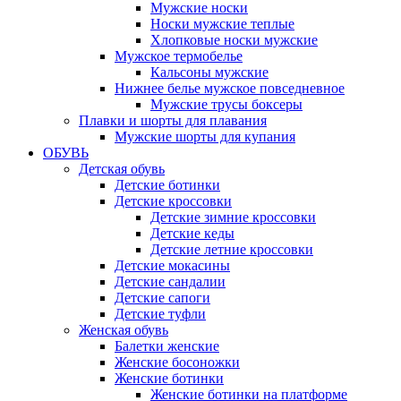
Мужские носки
Носки мужские теплые
Хлопковые носки мужские
Мужское термобелье
Кальсоны мужские
Нижнее белье мужское повседневное
Мужские трусы боксеры
Плавки и шорты для плавания
Мужские шорты для купания
ОБУВЬ
Детская обувь
Детские ботинки
Детские кроссовки
Детские зимние кроссовки
Детские кеды
Детские летние кроссовки
Детские мокасины
Детские сандалии
Детские сапоги
Детские туфли
Женская обувь
Балетки женские
Женские босоножки
Женские ботинки
Женские ботинки на платформе