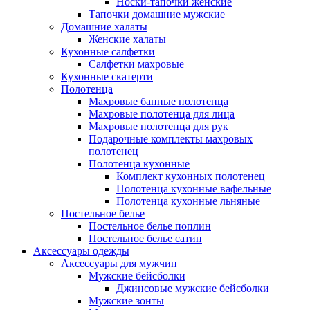
Носки-тапочки женские
Тапочки домашние мужские
Домашние халаты
Женские халаты
Кухонные салфетки
Салфетки махровые
Кухонные скатерти
Полотенца
Махровые банные полотенца
Махровые полотенца для лица
Махровые полотенца для рук
Подарочные комплекты махровых
полотенец
Полотенца кухонные
Комплект кухонных полотенец
Полотенца кухонные вафельные
Полотенца кухонные льняные
Постельное белье
Постельное белье поплин
Постельное белье сатин
Аксессуары одежды
Аксессуары для мужчин
Мужские бейсболки
Джинсовые мужские бейсболки
Мужские зонты