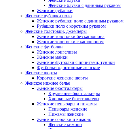
Женские блузки
Женские блузки с длинным рукавом
Женские рубашки
Женские рубашки поло
Женские рубашки поло с длинным рукавом
Рубашки поло с коротким рукавом
Женские толстовки, джемперы
Женские толстовки без капюшона
Женские толстовки с капюшоном
Женские футболки
Женские лонгсливы
Женские майки
Женские футболки с принтами, туники
Футболки однотонные женские
Женские шорты
Короткие женские шорты
Женское нижнее белье
Женские бюстгальтеры
Кружевные бюстгальтеры
Хлопковые бюстгальтеры
Женские пеньюары и пижамы
Пеньюары женские
Пижамы женские
Женские сорочки и кимоно
Женские кимоно