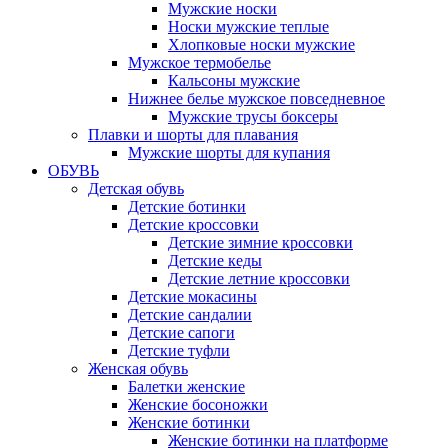
Мужские носки
Носки мужские теплые
Хлопковые носки мужские
Мужское термобелье
Кальсоны мужские
Нижнее белье мужское повседневное
Мужские трусы боксеры
Плавки и шорты для плавания
Мужские шорты для купания
ОБУВЬ
Детская обувь
Детские ботинки
Детские кроссовки
Детские зимние кроссовки
Детские кеды
Детские летние кроссовки
Детские мокасины
Детские сандалии
Детские сапоги
Детские туфли
Женская обувь
Балетки женские
Женские босоножки
Женские ботинки
Женские ботинки на платформе