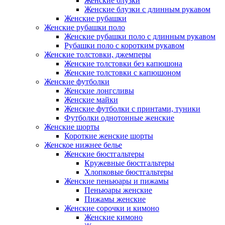
Женские блузки
Женские блузки с длинным рукавом
Женские рубашки
Женские рубашки поло
Женские рубашки поло с длинным рукавом
Рубашки поло с коротким рукавом
Женские толстовки, джемперы
Женские толстовки без капюшона
Женские толстовки с капюшоном
Женские футболки
Женские лонгсливы
Женские майки
Женские футболки с принтами, туники
Футболки однотонные женские
Женские шорты
Короткие женские шорты
Женское нижнее белье
Женские бюстгальтеры
Кружевные бюстгальтеры
Хлопковые бюстгальтеры
Женские пеньюары и пижамы
Пеньюары женские
Пижамы женские
Женские сорочки и кимоно
Женские кимоно