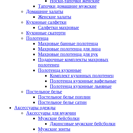
Носки-тапочки женские
Тапочки домашние мужские
Домашние халаты
Женские халаты
Кухонные салфетки
Салфетки махровые
Кухонные скатерти
Полотенца
Махровые банные полотенца
Махровые полотенца для лица
Махровые полотенца для рук
Подарочные комплекты махровых
полотенец
Полотенца кухонные
Комплект кухонных полотенец
Полотенца кухонные вафельные
Полотенца кухонные льняные
Постельное белье
Постельное белье поплин
Постельное белье сатин
Аксессуары одежды
Аксессуары для мужчин
Мужские бейсболки
Джинсовые мужские бейсболки
Мужские зонты