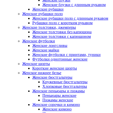
Женские блузки
Женские блузки с длинным рукавом
Женские рубашки
Женские рубашки поло
Женские рубашки поло с длинным рукавом
Рубашки поло с коротким рукавом
Женские толстовки, джемперы
Женские толстовки без капюшона
Женские толстовки с капюшоном
Женские футболки
Женские лонгсливы
Женские майки
Женские футболки с принтами, туники
Футболки однотонные женские
Женские шорты
Короткие женские шорты
Женское нижнее белье
Женские бюстгальтеры
Кружевные бюстгальтеры
Хлопковые бюстгальтеры
Женские пеньюары и пижамы
Пеньюары женские
Пижамы женские
Женские сорочки и кимоно
Женские кимоно