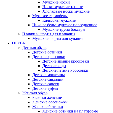
Мужские носки
Носки мужские теплые
Хлопковые носки мужские
Мужское термобелье
Кальсоны мужские
Нижнее белье мужское повседневное
Мужские трусы боксеры
Плавки и шорты для плавания
Мужские шорты для купания
ОБУВЬ
Детская обувь
Детские ботинки
Детские кроссовки
Детские зимние кроссовки
Детские кеды
Детские летние кроссовки
Детские мокасины
Детские сандалии
Детские сапоги
Детские туфли
Женская обувь
Балетки женские
Женские босоножки
Женские ботинки
Женские ботинки на платформе