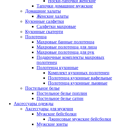
Носки-тапочки женские
Тапочки домашние мужские
Домашние халаты
Женские халаты
Кухонные салфетки
Салфетки махровые
Кухонные скатерти
Полотенца
Махровые банные полотенца
Махровые полотенца для лица
Махровые полотенца для рук
Подарочные комплекты махровых
полотенец
Полотенца кухонные
Комплект кухонных полотенец
Полотенца кухонные вафельные
Полотенца кухонные льняные
Постельное белье
Постельное белье поплин
Постельное белье сатин
Аксессуары одежды
Аксессуары для мужчин
Мужские бейсболки
Джинсовые мужские бейсболки
Мужские зонты