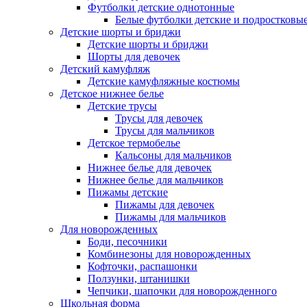
Футболки детские однотонные
Белые футболки детские и подростковы
Детские шорты и бриджи
Детские шорты и бриджи
Шорты для девочек
Детский камуфляж
Детские камуфляжные костюмы
Детское нижнее белье
Детские трусы
Трусы для девочек
Трусы для мальчиков
Детское термобелье
Кальсоны для мальчиков
Нижнее белье для девочек
Нижнее белье для мальчиков
Пижамы детские
Пижамы для девочек
Пижамы для мальчиков
Для новорожденных
Боди, песочники
Комбинезоны для новорожденных
Кофточки, распашонки
Ползунки, штанишки
Чепчики, шапочки для новорожденного
Школьная форма