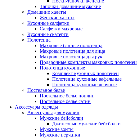
Носки-тапочки женские
Тапочки домашние мужские
Домашние халаты
Женские халаты
Кухонные салфетки
Салфетки махровые
Кухонные скатерти
Полотенца
Махровые банные полотенца
Махровые полотенца для лица
Махровые полотенца для рук
Подарочные комплекты махровых полотенец
Полотенца кухонные
Комплект кухонных полотенец
Полотенца кухонные вафельные
Полотенца кухонные льняные
Постельное белье
Постельное белье поплин
Постельное белье сатин
Аксессуары одежды
Аксессуары для мужчин
Мужские бейсболки
Джинсовые мужские бейсболки
Мужские зонты
Мужские перчатки