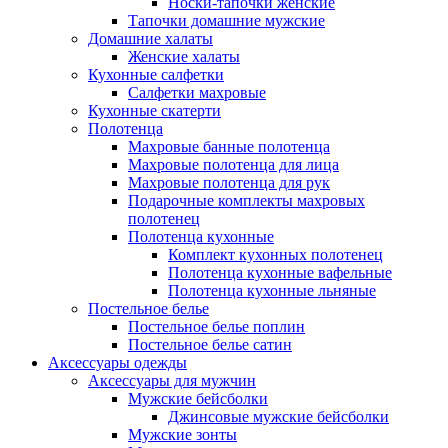
Носки-тапочки женские
Тапочки домашние мужские
Домашние халаты
Женские халаты
Кухонные салфетки
Салфетки махровые
Кухонные скатерти
Полотенца
Махровые банные полотенца
Махровые полотенца для лица
Махровые полотенца для рук
Подарочные комплекты махровых
полотенец
Полотенца кухонные
Комплект кухонных полотенец
Полотенца кухонные вафельные
Полотенца кухонные льняные
Постельное белье
Постельное белье поплин
Постельное белье сатин
Аксессуары одежды
Аксессуары для мужчин
Мужские бейсболки
Джинсовые мужские бейсболки
Мужские зонты