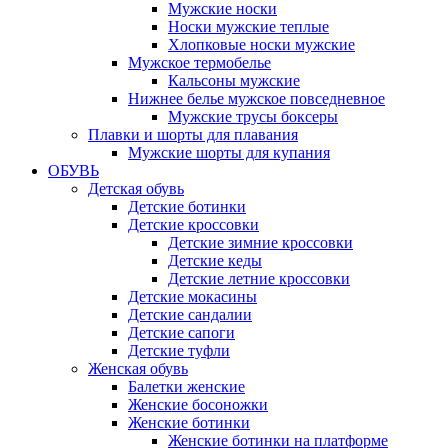
Мужские носки
Носки мужские теплые
Хлопковые носки мужские
Мужское термобелье
Кальсоны мужские
Нижнее белье мужское повседневное
Мужские трусы боксеры
Плавки и шорты для плавания
Мужские шорты для купания
ОБУВЬ
Детская обувь
Детские ботинки
Детские кроссовки
Детские зимние кроссовки
Детские кеды
Детские летние кроссовки
Детские мокасины
Детские сандалии
Детские сапоги
Детские туфли
Женская обувь
Балетки женские
Женские босоножки
Женские ботинки
Женские ботинки на платформе