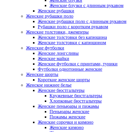
Женские блузки
Женские блузки с длинным рукавом
Женские рубашки
Женские рубашки поло
Женские рубашки поло с длинным рукавом
Рубашки поло с коротким рукавом
Женские толстовки, джемперы
Женские толстовки без капюшона
Женские толстовки с капюшоном
Женские футболки
Женские лонгсливы
Женские майки
Женские футболки с принтами, туники
Футболки однотонные женские
Женские шорты
Короткие женские шорты
Женское нижнее белье
Женские бюстгальтеры
Кружевные бюстгальтеры
Хлопковые бюстгальтеры
Женские пеньюары и пижамы
Пеньюары женские
Пижамы женские
Женские сорочки и кимоно
Женские кимоно