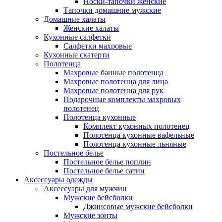
Носки-тапочки женские
Тапочки домашние мужские
Домашние халаты
Женские халаты
Кухонные салфетки
Салфетки махровые
Кухонные скатерти
Полотенца
Махровые банные полотенца
Махровые полотенца для лица
Махровые полотенца для рук
Подарочные комплекты махровых
полотенец
Полотенца кухонные
Комплект кухонных полотенец
Полотенца кухонные вафельные
Полотенца кухонные льняные
Постельное белье
Постельное белье поплин
Постельное белье сатин
Аксессуары одежды
Аксессуары для мужчин
Мужские бейсболки
Джинсовые мужские бейсболки
Мужские зонты