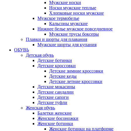
Мужские носки
Носки мужские теплые
Хлопковые носки мужские
Мужское термобелье
Кальсоны мужские
Нижнее белье мужское повседневное
Мужские трусы боксеры
Плавки и шорты для плавания
Мужские шорты для купания
ОБУВЬ
Детская обувь
Детские ботинки
Детские кроссовки
Детские зимние кроссовки
Детские кеды
Детские летние кроссовки
Детские мокасины
Детские сандалии
Детские сапоги
Детские туфли
Женская обувь
Балетки женские
Женские босоножки
Женские ботинки
Женские ботинки на платформе