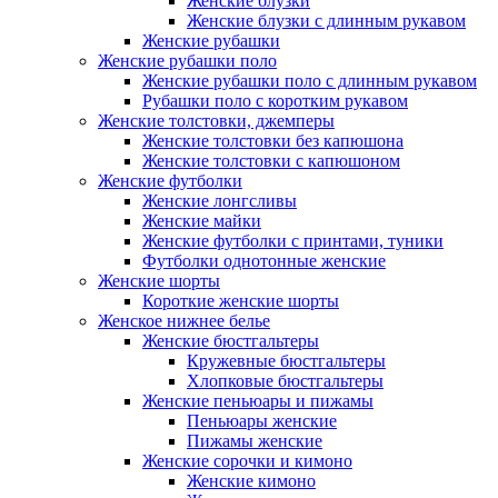
Женские блузки
Женские блузки с длинным рукавом
Женские рубашки
Женские рубашки поло
Женские рубашки поло с длинным рукавом
Рубашки поло с коротким рукавом
Женские толстовки, джемперы
Женские толстовки без капюшона
Женские толстовки с капюшоном
Женские футболки
Женские лонгсливы
Женские майки
Женские футболки с принтами, туники
Футболки однотонные женские
Женские шорты
Короткие женские шорты
Женское нижнее белье
Женские бюстгальтеры
Кружевные бюстгальтеры
Хлопковые бюстгальтеры
Женские пеньюары и пижамы
Пеньюары женские
Пижамы женские
Женские сорочки и кимоно
Женские кимоно