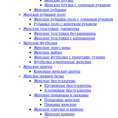
Женские блузки
Женские блузки с длинным рукавом
Женские рубашки
Женские рубашки поло
Женские рубашки поло с длинным рукавом
Рубашки поло с коротким рукавом
Женские толстовки, джемперы
Женские толстовки без капюшона
Женские толстовки с капюшоном
Женские футболки
Женские лонгсливы
Женские майки
Женские футболки с принтами, туники
Футболки однотонные женские
Женские шорты
Короткие женские шорты
Женское нижнее белье
Женские бюстгальтеры
Кружевные бюстгальтеры
Хлопковые бюстгальтеры
Женские пеньюары и пижамы
Пеньюары женские
Пижамы женские
Женские сорочки и кимоно
Женские кимоно