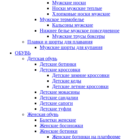
Мужские носки
Носки мужские теплые
Хлопковые носки мужские
Мужское термобелье
Кальсоны мужские
Нижнее белье мужское повседневное
Мужские трусы боксеры
Плавки и шорты для плавания
Мужские шорты для купания
ОБУВЬ
Детская обувь
Детские ботинки
Детские кроссовки
Детские зимние кроссовки
Детские кеды
Детские летние кроссовки
Детские мокасины
Детские сандалии
Детские сапоги
Детские туфли
Женская обувь
Балетки женские
Женские босоножки
Женские ботинки
Женские ботинки на платформе