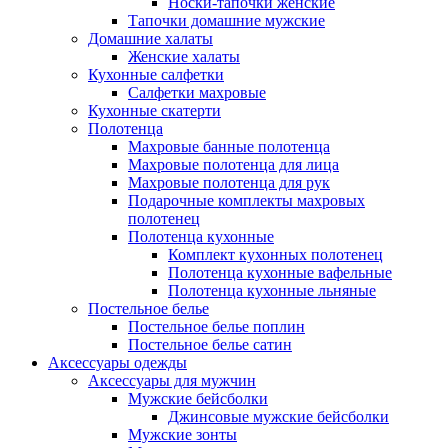
Носки-тапочки женские
Тапочки домашние мужские
Домашние халаты
Женские халаты
Кухонные салфетки
Салфетки махровые
Кухонные скатерти
Полотенца
Махровые банные полотенца
Махровые полотенца для лица
Махровые полотенца для рук
Подарочные комплекты махровых
полотенец
Полотенца кухонные
Комплект кухонных полотенец
Полотенца кухонные вафельные
Полотенца кухонные льняные
Постельное белье
Постельное белье поплин
Постельное белье сатин
Аксессуары одежды
Аксессуары для мужчин
Мужские бейсболки
Джинсовые мужские бейсболки
Мужские зонты