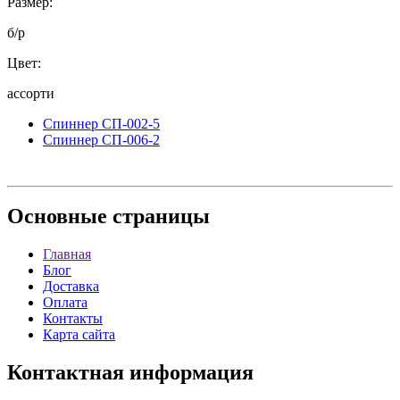
Размер:
б/р
Цвет:
ассорти
Спиннер СП-002-5
Спиннер СП-006-2
Основные
страницы
Главная
Блог
Доставка
Оплата
Контакты
Карта сайта
Контактная
информация