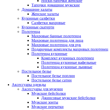
Носки-тапочки женские
Тапочки домашние мужские
Домашние халаты
Женские халаты
Кухонные салфетки
Салфетки махровые
Кухонные скатерти
Полотенца
Махровые банные полотенца
Махровые полотенца для лица
Махровые полотенца для рук
Подарочные комплекты махровых полотенец
Полотенца кухонные
Комплект кухонных полотенец
Полотенца кухонные вафельные
Полотенца кухонные льняные
Постельное белье
Постельное белье поплин
Постельное белье сатин
Аксессуары одежды
Аксессуары для мужчин
Мужские бейсболки
Джинсовые мужские бейсболки
Мужские зонты
Мужские перчатки