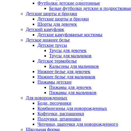
Футболки детские однотонные
Белые футболки детские и подростковы
Детские шорты и бриджи
Детские шорты и бриджи
Шорты для девочек
Детский камуфляж
Детские камуфляжные костюмы
Детское нижнее белье
Детские трусы
Трусы для девочек
Трусы для мальчиков
Детское термобелье
Кальсоны для мальчиков
Нижнее белье для девочек
Нижнее белье для мальчиков
Пижамы детские
Пижамы для девочек
Пижамы для мальчиков
Для новорожденных
Боди, песочники
Комбинезоны для новорожденных
Кофточки, распашонки
Ползунки, штанишки
Чепчики, шапочки для новорожденного
Школьная форма