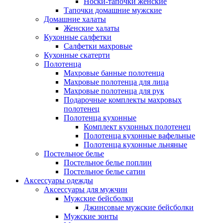
Носки-тапочки женские
Тапочки домашние мужские
Домашние халаты
Женские халаты
Кухонные салфетки
Салфетки махровые
Кухонные скатерти
Полотенца
Махровые банные полотенца
Махровые полотенца для лица
Махровые полотенца для рук
Подарочные комплекты махровых
полотенец
Полотенца кухонные
Комплект кухонных полотенец
Полотенца кухонные вафельные
Полотенца кухонные льняные
Постельное белье
Постельное белье поплин
Постельное белье сатин
Аксессуары одежды
Аксессуары для мужчин
Мужские бейсболки
Джинсовые мужские бейсболки
Мужские зонты