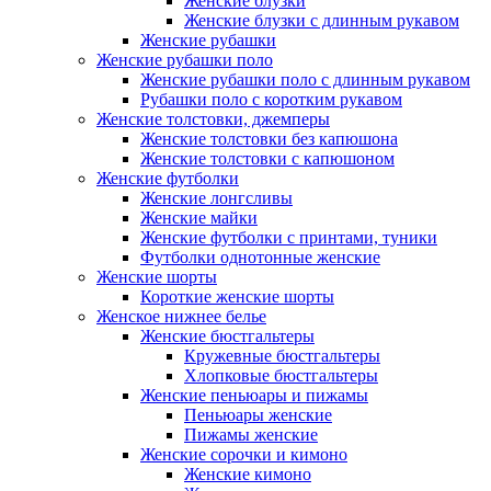
Женские блузки
Женские блузки с длинным рукавом
Женские рубашки
Женские рубашки поло
Женские рубашки поло с длинным рукавом
Рубашки поло с коротким рукавом
Женские толстовки, джемперы
Женские толстовки без капюшона
Женские толстовки с капюшоном
Женские футболки
Женские лонгсливы
Женские майки
Женские футболки с принтами, туники
Футболки однотонные женские
Женские шорты
Короткие женские шорты
Женское нижнее белье
Женские бюстгальтеры
Кружевные бюстгальтеры
Хлопковые бюстгальтеры
Женские пеньюары и пижамы
Пеньюары женские
Пижамы женские
Женские сорочки и кимоно
Женские кимоно