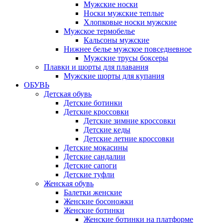
Мужские носки
Носки мужские теплые
Хлопковые носки мужские
Мужское термобелье
Кальсоны мужские
Нижнее белье мужское повседневное
Мужские трусы боксеры
Плавки и шорты для плавания
Мужские шорты для купания
ОБУВЬ
Детская обувь
Детские ботинки
Детские кроссовки
Детские зимние кроссовки
Детские кеды
Детские летние кроссовки
Детские мокасины
Детские сандалии
Детские сапоги
Детские туфли
Женская обувь
Балетки женские
Женские босоножки
Женские ботинки
Женские ботинки на платформе