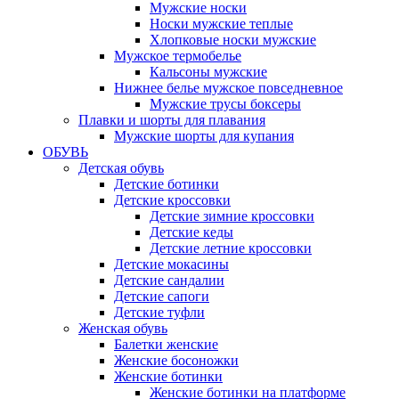
Мужские носки
Носки мужские теплые
Хлопковые носки мужские
Мужское термобелье
Кальсоны мужские
Нижнее белье мужское повседневное
Мужские трусы боксеры
Плавки и шорты для плавания
Мужские шорты для купания
ОБУВЬ
Детская обувь
Детские ботинки
Детские кроссовки
Детские зимние кроссовки
Детские кеды
Детские летние кроссовки
Детские мокасины
Детские сандалии
Детские сапоги
Детские туфли
Женская обувь
Балетки женские
Женские босоножки
Женские ботинки
Женские ботинки на платформе