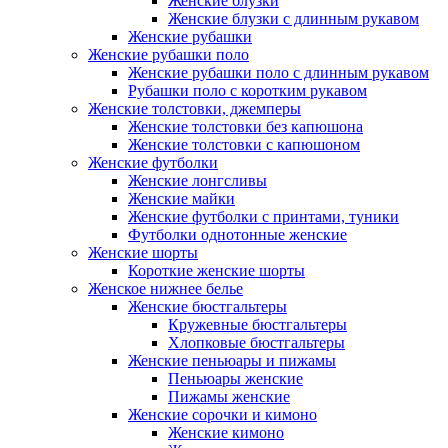
Женские блузки
Женские блузки с длинным рукавом
Женские рубашки
Женские рубашки поло
Женские рубашки поло с длинным рукавом
Рубашки поло с коротким рукавом
Женские толстовки, джемперы
Женские толстовки без капюшона
Женские толстовки с капюшоном
Женские футболки
Женские лонгсливы
Женские майки
Женские футболки с принтами, туники
Футболки однотонные женские
Женские шорты
Короткие женские шорты
Женское нижнее белье
Женские бюстгальтеры
Кружевные бюстгальтеры
Хлопковые бюстгальтеры
Женские пеньюары и пижамы
Пеньюары женские
Пижамы женские
Женские сорочки и кимоно
Женские кимоно