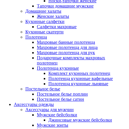
Носки-тапочки женские
Тапочки домашние мужские
Домашние халаты
Женские халаты
Кухонные салфетки
Салфетки махровые
Кухонные скатерти
Полотенца
Махровые банные полотенца
Махровые полотенца для лица
Махровые полотенца для рук
Подарочные комплекты махровых
полотенец
Полотенца кухонные
Комплект кухонных полотенец
Полотенца кухонные вафельные
Полотенца кухонные льняные
Постельное белье
Постельное белье поплин
Постельное белье сатин
Аксессуары одежды
Аксессуары для мужчин
Мужские бейсболки
Джинсовые мужские бейсболки
Мужские зонты