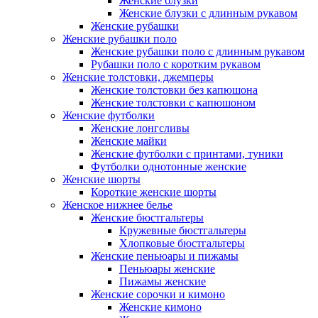
Женские блузки
Женские блузки с длинным рукавом
Женские рубашки
Женские рубашки поло
Женские рубашки поло с длинным рукавом
Рубашки поло с коротким рукавом
Женские толстовки, джемперы
Женские толстовки без капюшона
Женские толстовки с капюшоном
Женские футболки
Женские лонгсливы
Женские майки
Женские футболки с принтами, туники
Футболки однотонные женские
Женские шорты
Короткие женские шорты
Женское нижнее белье
Женские бюстгальтеры
Кружевные бюстгальтеры
Хлопковые бюстгальтеры
Женские пеньюары и пижамы
Пеньюары женские
Пижамы женские
Женские сорочки и кимоно
Женские кимоно