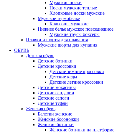
Мужские носки
Носки мужские теплые
Хлопковые носки мужские
Мужское термобелье
Кальсоны мужские
Нижнее белье мужское повседневное
Мужские трусы боксеры
Плавки и шорты для плавания
Мужские шорты для купания
ОБУВЬ
Детская обувь
Детские ботинки
Детские кроссовки
Детские зимние кроссовки
Детские кеды
Детские летние кроссовки
Детские мокасины
Детские сандалии
Детские сапоги
Детские туфли
Женская обувь
Балетки женские
Женские босоножки
Женские ботинки
Женские ботинки на платформе