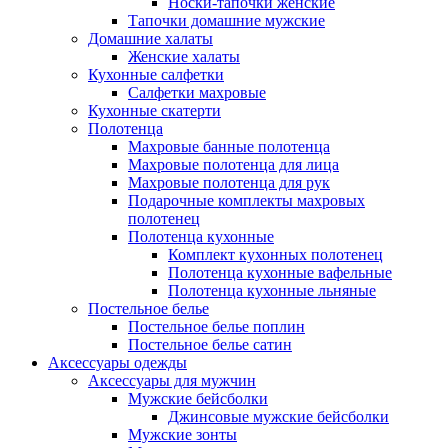
Носки-тапочки женские
Тапочки домашние мужские
Домашние халаты
Женские халаты
Кухонные салфетки
Салфетки махровые
Кухонные скатерти
Полотенца
Махровые банные полотенца
Махровые полотенца для лица
Махровые полотенца для рук
Подарочные комплекты махровых
полотенец
Полотенца кухонные
Комплект кухонных полотенец
Полотенца кухонные вафельные
Полотенца кухонные льняные
Постельное белье
Постельное белье поплин
Постельное белье сатин
Аксессуары одежды
Аксессуары для мужчин
Мужские бейсболки
Джинсовые мужские бейсболки
Мужские зонты