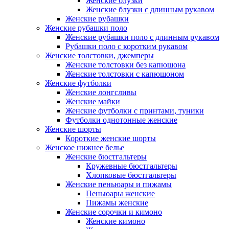
Женские блузки
Женские блузки с длинным рукавом
Женские рубашки
Женские рубашки поло
Женские рубашки поло с длинным рукавом
Рубашки поло с коротким рукавом
Женские толстовки, джемперы
Женские толстовки без капюшона
Женские толстовки с капюшоном
Женские футболки
Женские лонгсливы
Женские майки
Женские футболки с принтами, туники
Футболки однотонные женские
Женские шорты
Короткие женские шорты
Женское нижнее белье
Женские бюстгальтеры
Кружевные бюстгальтеры
Хлопковые бюстгальтеры
Женские пеньюары и пижамы
Пеньюары женские
Пижамы женские
Женские сорочки и кимоно
Женские кимоно