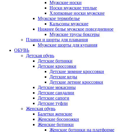
Мужские носки
Носки мужские теплые
Хлопковые носки мужские
Мужское термобелье
Кальсоны мужские
Нижнее белье мужское повседневное
Мужские трусы боксеры
Плавки и шорты для плавания
Мужские шорты для купания
ОБУВЬ
Детская обувь
Детские ботинки
Детские кроссовки
Детские зимние кроссовки
Детские кеды
Детские летние кроссовки
Детские мокасины
Детские сандалии
Детские сапоги
Детские туфли
Женская обувь
Балетки женские
Женские босоножки
Женские ботинки
Женские ботинки на платформе