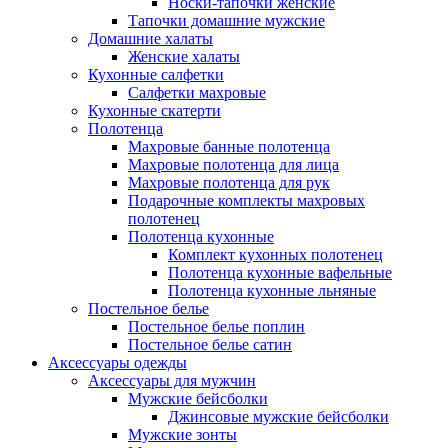
Носки-тапочки женские
Тапочки домашние мужские
Домашние халаты
Женские халаты
Кухонные салфетки
Салфетки махровые
Кухонные скатерти
Полотенца
Махровые банные полотенца
Махровые полотенца для лица
Махровые полотенца для рук
Подарочные комплекты махровых
полотенец
Полотенца кухонные
Комплект кухонных полотенец
Полотенца кухонные вафельные
Полотенца кухонные льняные
Постельное белье
Постельное белье поплин
Постельное белье сатин
Аксессуары одежды
Аксессуары для мужчин
Мужские бейсболки
Джинсовые мужские бейсболки
Мужские зонты