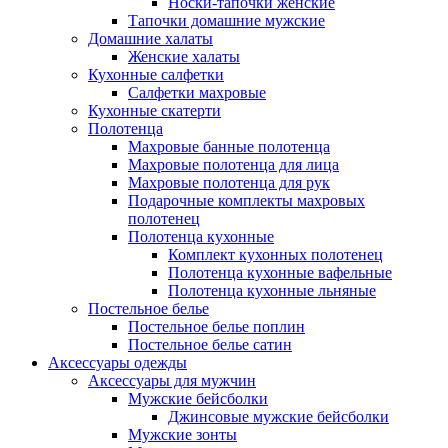
Носки-тапочки женские
Тапочки домашние мужские
Домашние халаты
Женские халаты
Кухонные салфетки
Салфетки махровые
Кухонные скатерти
Полотенца
Махровые банные полотенца
Махровые полотенца для лица
Махровые полотенца для рук
Подарочные комплекты махровых
полотенец
Полотенца кухонные
Комплект кухонных полотенец
Полотенца кухонные вафельные
Полотенца кухонные льняные
Постельное белье
Постельное белье поплин
Постельное белье сатин
Аксессуары одежды
Аксессуары для мужчин
Мужские бейсболки
Джинсовые мужские бейсболки
Мужские зонты