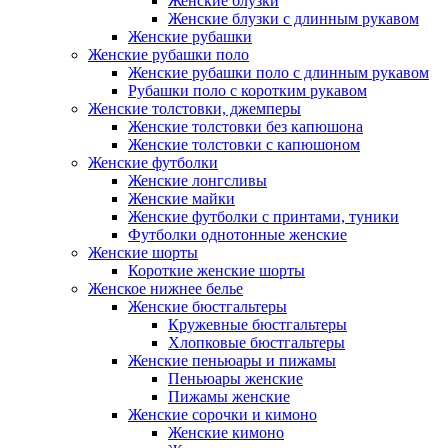
Женские блузки
Женские блузки с длинным рукавом
Женские рубашки
Женские рубашки поло
Женские рубашки поло с длинным рукавом
Рубашки поло с коротким рукавом
Женские толстовки, джемперы
Женские толстовки без капюшона
Женские толстовки с капюшоном
Женские футболки
Женские лонгсливы
Женские майки
Женские футболки с принтами, туники
Футболки однотонные женские
Женские шорты
Короткие женские шорты
Женское нижнее белье
Женские бюстгальтеры
Кружевные бюстгальтеры
Хлопковые бюстгальтеры
Женские пеньюары и пижамы
Пеньюары женские
Пижамы женские
Женские сорочки и кимоно
Женские кимоно