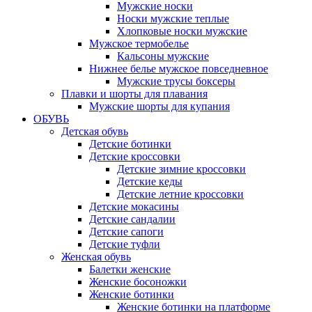
Мужские носки
Носки мужские теплые
Хлопковые носки мужские
Мужское термобелье
Кальсоны мужские
Нижнее белье мужское повседневное
Мужские трусы боксеры
Плавки и шорты для плавания
Мужские шорты для купания
ОБУВЬ
Детская обувь
Детские ботинки
Детские кроссовки
Детские зимние кроссовки
Детские кеды
Детские летние кроссовки
Детские мокасины
Детские сандалии
Детские сапоги
Детские туфли
Женская обувь
Балетки женские
Женские босоножки
Женские ботинки
Женские ботинки на платформе