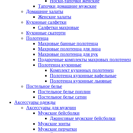
Носки-тапочки женские
Тапочки домашние мужские
Домашние халаты
Женские халаты
Кухонные салфетки
Салфетки махровые
Кухонные скатерти
Полотенца
Махровые банные полотенца
Махровые полотенца для лица
Махровые полотенца для рук
Подарочные комплекты махровых полотенец
Полотенца кухонные
Комплект кухонных полотенец
Полотенца кухонные вафельные
Полотенца кухонные льняные
Постельное белье
Постельное белье поплин
Постельное белье сатин
Аксессуары одежды
Аксессуары для мужчин
Мужские бейсболки
Джинсовые мужские бейсболки
Мужские зонты
Мужские перчатки