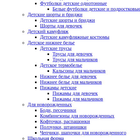
Футболки детские однотонные
Белые футболки детские и подростковы
Детские шорты и бриджи
Детские шорты и бриджи
Шорты для девочек
Детский камуфляж
Детские камуфляжные костюмы
Детское нижнее белье
Детские трусы
Трусы для девочек
Трусы для мальчиков
Детское термобелье
Кальсоны для мальчиков
Нижнее белье для девочек
Нижнее белье для мальчиков
Пижамы детские
Пижамы для девочек
Пижамы для мальчиков
Для новорожденных
Боди, песочники
Комбинезоны для новорожденных
Кофточки, распашонки
Ползунки, штанишки
Чепчики, шапочки для новорожденного
Школьная форма