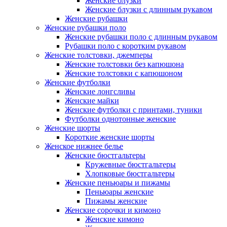
Женские блузки
Женские блузки с длинным рукавом
Женские рубашки
Женские рубашки поло
Женские рубашки поло с длинным рукавом
Рубашки поло с коротким рукавом
Женские толстовки, джемперы
Женские толстовки без капюшона
Женские толстовки с капюшоном
Женские футболки
Женские лонгсливы
Женские майки
Женские футболки с принтами, туники
Футболки однотонные женские
Женские шорты
Короткие женские шорты
Женское нижнее белье
Женские бюстгальтеры
Кружевные бюстгальтеры
Хлопковые бюстгальтеры
Женские пеньюары и пижамы
Пеньюары женские
Пижамы женские
Женские сорочки и кимоно
Женские кимоно