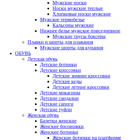
Мужские носки
Носки мужские теплые
Хлопковые носки мужские
Мужское термобелье
Кальсоны мужские
Нижнее белье мужское повседневное
Мужские трусы боксеры
Плавки и шорты для плавания
Мужские шорты для купания
ОБУВЬ
Детская обувь
Детские ботинки
Детские кроссовки
Детские зимние кроссовки
Детские кеды
Детские летние кроссовки
Детские мокасины
Детские сандалии
Детские сапоги
Детские туфли
Женская обувь
Балетки женские
Женские босоножки
Женские ботинки
Женские ботинки на платформе