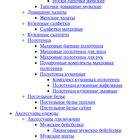
Носки-тапочки женские
Тапочки домашние мужские
Домашние халаты
Женские халаты
Кухонные салфетки
Салфетки махровые
Кухонные скатерти
Полотенца
Махровые банные полотенца
Махровые полотенца для лица
Махровые полотенца для рук
Подарочные комплекты махровых
полотенец
Полотенца кухонные
Комплект кухонных полотенец
Полотенца кухонные вафельные
Полотенца кухонные льняные
Постельное белье
Постельное белье поплин
Постельное белье сатин
Аксессуары одежды
Аксессуары для мужчин
Мужские бейсболки
Джинсовые мужские бейсболки
Мужские зонты