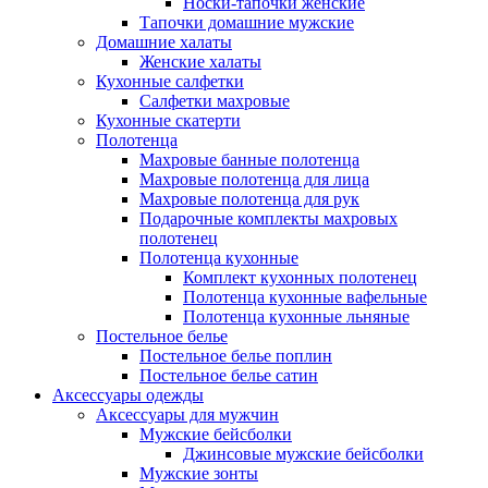
Носки-тапочки женские
Тапочки домашние мужские
Домашние халаты
Женские халаты
Кухонные салфетки
Салфетки махровые
Кухонные скатерти
Полотенца
Махровые банные полотенца
Махровые полотенца для лица
Махровые полотенца для рук
Подарочные комплекты махровых
полотенец
Полотенца кухонные
Комплект кухонных полотенец
Полотенца кухонные вафельные
Полотенца кухонные льняные
Постельное белье
Постельное белье поплин
Постельное белье сатин
Аксессуары одежды
Аксессуары для мужчин
Мужские бейсболки
Джинсовые мужские бейсболки
Мужские зонты