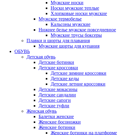
Мужские носки
Носки мужские теплые
Хлопковые носки мужские
Мужское термобелье
Кальсоны мужские
Нижнее белье мужское повседневное
Мужские трусы боксеры
Плавки и шорты для плавания
Мужские шорты для купания
ОБУВЬ
Детская обувь
Детские ботинки
Детские кроссовки
Детские зимние кроссовки
Детские кеды
Детские летние кроссовки
Детские мокасины
Детские сандалии
Детские сапоги
Детские туфли
Женская обувь
Балетки женские
Женские босоножки
Женские ботинки
Женские ботинки на платформе