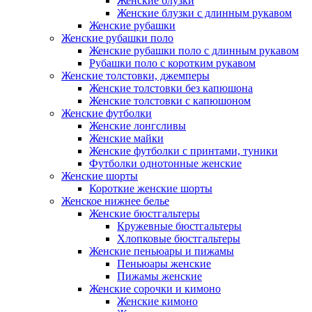
Женские блузки
Женские блузки с длинным рукавом
Женские рубашки
Женские рубашки поло
Женские рубашки поло с длинным рукавом
Рубашки поло с коротким рукавом
Женские толстовки, джемперы
Женские толстовки без капюшона
Женские толстовки с капюшоном
Женские футболки
Женские лонгсливы
Женские майки
Женские футболки с принтами, туники
Футболки однотонные женские
Женские шорты
Короткие женские шорты
Женское нижнее белье
Женские бюстгальтеры
Кружевные бюстгальтеры
Хлопковые бюстгальтеры
Женские пеньюары и пижамы
Пеньюары женские
Пижамы женские
Женские сорочки и кимоно
Женские кимоно