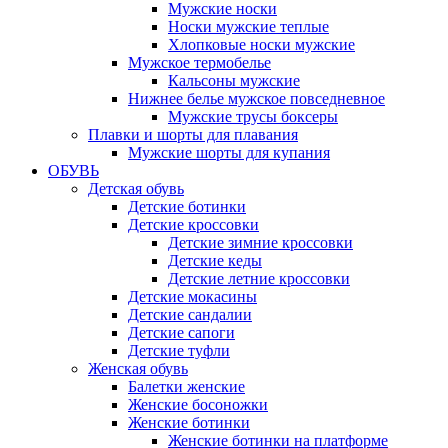
Мужские носки
Носки мужские теплые
Хлопковые носки мужские
Мужское термобелье
Кальсоны мужские
Нижнее белье мужское повседневное
Мужские трусы боксеры
Плавки и шорты для плавания
Мужские шорты для купания
ОБУВЬ
Детская обувь
Детские ботинки
Детские кроссовки
Детские зимние кроссовки
Детские кеды
Детские летние кроссовки
Детские мокасины
Детские сандалии
Детские сапоги
Детские туфли
Женская обувь
Балетки женские
Женские босоножки
Женские ботинки
Женские ботинки на платформе