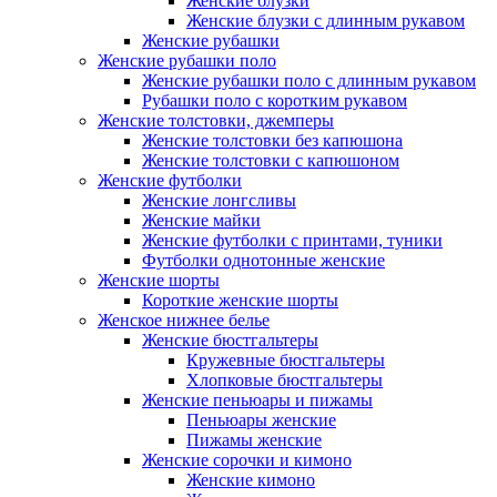
Женские блузки
Женские блузки с длинным рукавом
Женские рубашки
Женские рубашки поло
Женские рубашки поло с длинным рукавом
Рубашки поло с коротким рукавом
Женские толстовки, джемперы
Женские толстовки без капюшона
Женские толстовки с капюшоном
Женские футболки
Женские лонгсливы
Женские майки
Женские футболки с принтами, туники
Футболки однотонные женские
Женские шорты
Короткие женские шорты
Женское нижнее белье
Женские бюстгальтеры
Кружевные бюстгальтеры
Хлопковые бюстгальтеры
Женские пеньюары и пижамы
Пеньюары женские
Пижамы женские
Женские сорочки и кимоно
Женские кимоно