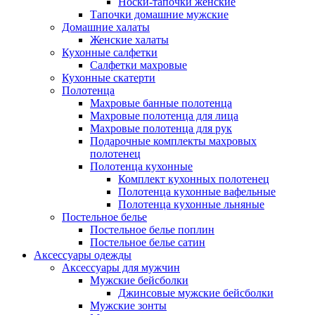
Носки-тапочки женские
Тапочки домашние мужские
Домашние халаты
Женские халаты
Кухонные салфетки
Салфетки махровые
Кухонные скатерти
Полотенца
Махровые банные полотенца
Махровые полотенца для лица
Махровые полотенца для рук
Подарочные комплекты махровых
полотенец
Полотенца кухонные
Комплект кухонных полотенец
Полотенца кухонные вафельные
Полотенца кухонные льняные
Постельное белье
Постельное белье поплин
Постельное белье сатин
Аксессуары одежды
Аксессуары для мужчин
Мужские бейсболки
Джинсовые мужские бейсболки
Мужские зонты