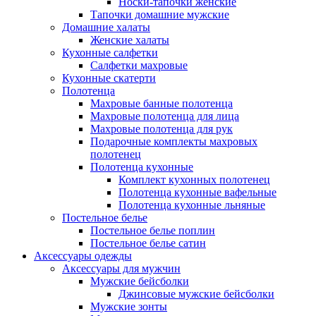
Носки-тапочки женские
Тапочки домашние мужские
Домашние халаты
Женские халаты
Кухонные салфетки
Салфетки махровые
Кухонные скатерти
Полотенца
Махровые банные полотенца
Махровые полотенца для лица
Махровые полотенца для рук
Подарочные комплекты махровых
полотенец
Полотенца кухонные
Комплект кухонных полотенец
Полотенца кухонные вафельные
Полотенца кухонные льняные
Постельное белье
Постельное белье поплин
Постельное белье сатин
Аксессуары одежды
Аксессуары для мужчин
Мужские бейсболки
Джинсовые мужские бейсболки
Мужские зонты