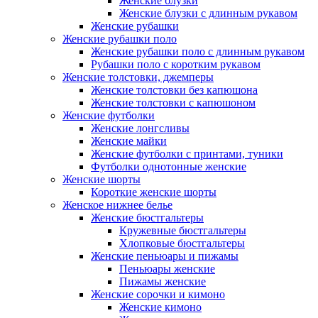
Женские блузки
Женские блузки с длинным рукавом
Женские рубашки
Женские рубашки поло
Женские рубашки поло с длинным рукавом
Рубашки поло с коротким рукавом
Женские толстовки, джемперы
Женские толстовки без капюшона
Женские толстовки с капюшоном
Женские футболки
Женские лонгсливы
Женские майки
Женские футболки с принтами, туники
Футболки однотонные женские
Женские шорты
Короткие женские шорты
Женское нижнее белье
Женские бюстгальтеры
Кружевные бюстгальтеры
Хлопковые бюстгальтеры
Женские пеньюары и пижамы
Пеньюары женские
Пижамы женские
Женские сорочки и кимоно
Женские кимоно