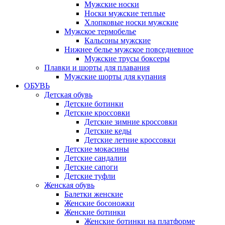
Мужские носки
Носки мужские теплые
Хлопковые носки мужские
Мужское термобелье
Кальсоны мужские
Нижнее белье мужское повседневное
Мужские трусы боксеры
Плавки и шорты для плавания
Мужские шорты для купания
ОБУВЬ
Детская обувь
Детские ботинки
Детские кроссовки
Детские зимние кроссовки
Детские кеды
Детские летние кроссовки
Детские мокасины
Детские сандалии
Детские сапоги
Детские туфли
Женская обувь
Балетки женские
Женские босоножки
Женские ботинки
Женские ботинки на платформе