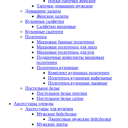
Носки-тапочки женские
Тапочки домашние мужские
Домашние халаты
Женские халаты
Кухонные салфетки
Салфетки махровые
Кухонные скатерти
Полотенца
Махровые банные полотенца
Махровые полотенца для лица
Махровые полотенца для рук
Подарочные комплекты махровых
полотенец
Полотенца кухонные
Комплект кухонных полотенец
Полотенца кухонные вафельные
Полотенца кухонные льняные
Постельное белье
Постельное белье поплин
Постельное белье сатин
Аксессуары одежды
Аксессуары для мужчин
Мужские бейсболки
Джинсовые мужские бейсболки
Мужские зонты