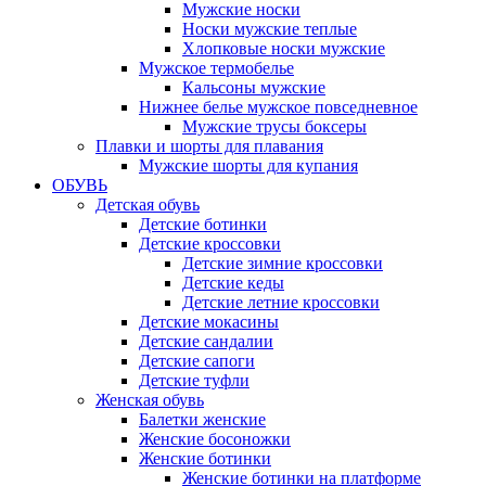
Мужские носки
Носки мужские теплые
Хлопковые носки мужские
Мужское термобелье
Кальсоны мужские
Нижнее белье мужское повседневное
Мужские трусы боксеры
Плавки и шорты для плавания
Мужские шорты для купания
ОБУВЬ
Детская обувь
Детские ботинки
Детские кроссовки
Детские зимние кроссовки
Детские кеды
Детские летние кроссовки
Детские мокасины
Детские сандалии
Детские сапоги
Детские туфли
Женская обувь
Балетки женские
Женские босоножки
Женские ботинки
Женские ботинки на платформе