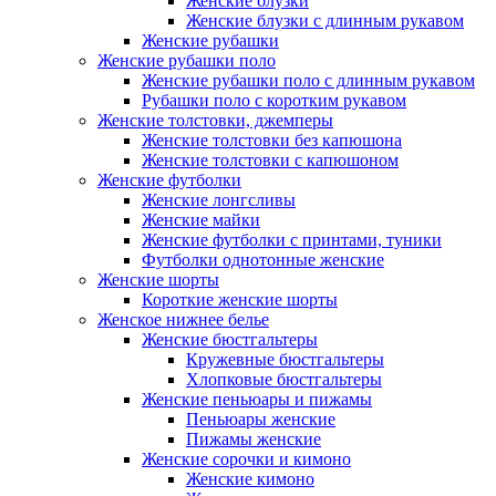
Женские блузки
Женские блузки с длинным рукавом
Женские рубашки
Женские рубашки поло
Женские рубашки поло с длинным рукавом
Рубашки поло с коротким рукавом
Женские толстовки, джемперы
Женские толстовки без капюшона
Женские толстовки с капюшоном
Женские футболки
Женские лонгсливы
Женские майки
Женские футболки с принтами, туники
Футболки однотонные женские
Женские шорты
Короткие женские шорты
Женское нижнее белье
Женские бюстгальтеры
Кружевные бюстгальтеры
Хлопковые бюстгальтеры
Женские пеньюары и пижамы
Пеньюары женские
Пижамы женские
Женские сорочки и кимоно
Женские кимоно