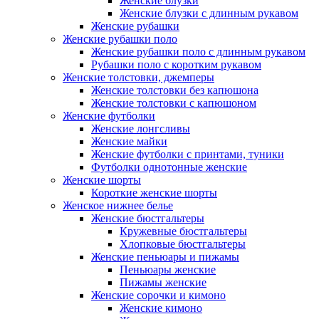
Женские блузки
Женские блузки с длинным рукавом
Женские рубашки
Женские рубашки поло
Женские рубашки поло с длинным рукавом
Рубашки поло с коротким рукавом
Женские толстовки, джемперы
Женские толстовки без капюшона
Женские толстовки с капюшоном
Женские футболки
Женские лонгсливы
Женские майки
Женские футболки с принтами, туники
Футболки однотонные женские
Женские шорты
Короткие женские шорты
Женское нижнее белье
Женские бюстгальтеры
Кружевные бюстгальтеры
Хлопковые бюстгальтеры
Женские пеньюары и пижамы
Пеньюары женские
Пижамы женские
Женские сорочки и кимоно
Женские кимоно