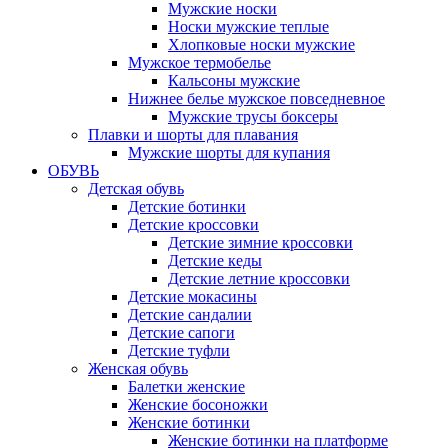
Мужские носки
Носки мужские теплые
Хлопковые носки мужские
Мужское термобелье
Кальсоны мужские
Нижнее белье мужское повседневное
Мужские трусы боксеры
Плавки и шорты для плавания
Мужские шорты для купания
ОБУВЬ
Детская обувь
Детские ботинки
Детские кроссовки
Детские зимние кроссовки
Детские кеды
Детские летние кроссовки
Детские мокасины
Детские сандалии
Детские сапоги
Детские туфли
Женская обувь
Балетки женские
Женские босоножки
Женские ботинки
Женские ботинки на платформе