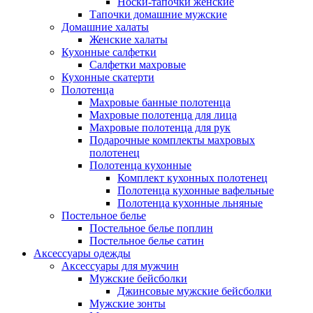
Носки-тапочки женские
Тапочки домашние мужские
Домашние халаты
Женские халаты
Кухонные салфетки
Салфетки махровые
Кухонные скатерти
Полотенца
Махровые банные полотенца
Махровые полотенца для лица
Махровые полотенца для рук
Подарочные комплекты махровых
полотенец
Полотенца кухонные
Комплект кухонных полотенец
Полотенца кухонные вафельные
Полотенца кухонные льняные
Постельное белье
Постельное белье поплин
Постельное белье сатин
Аксессуары одежды
Аксессуары для мужчин
Мужские бейсболки
Джинсовые мужские бейсболки
Мужские зонты