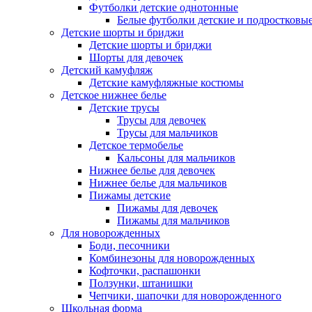
Футболки детские однотонные
Белые футболки детские и подростковы
Детские шорты и бриджи
Детские шорты и бриджи
Шорты для девочек
Детский камуфляж
Детские камуфляжные костюмы
Детское нижнее белье
Детские трусы
Трусы для девочек
Трусы для мальчиков
Детское термобелье
Кальсоны для мальчиков
Нижнее белье для девочек
Нижнее белье для мальчиков
Пижамы детские
Пижамы для девочек
Пижамы для мальчиков
Для новорожденных
Боди, песочники
Комбинезоны для новорожденных
Кофточки, распашонки
Ползунки, штанишки
Чепчики, шапочки для новорожденного
Школьная форма