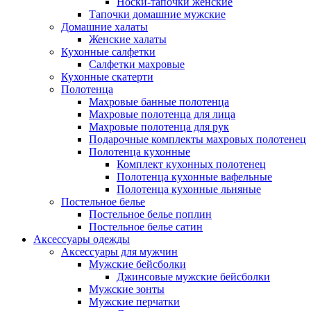
Носки-тапочки женские
Тапочки домашние мужские
Домашние халаты
Женские халаты
Кухонные салфетки
Салфетки махровые
Кухонные скатерти
Полотенца
Махровые банные полотенца
Махровые полотенца для лица
Махровые полотенца для рук
Подарочные комплекты махровых полотенец
Полотенца кухонные
Комплект кухонных полотенец
Полотенца кухонные вафельные
Полотенца кухонные льняные
Постельное белье
Постельное белье поплин
Постельное белье сатин
Аксессуары одежды
Аксессуары для мужчин
Мужские бейсболки
Джинсовые мужские бейсболки
Мужские зонты
Мужские перчатки