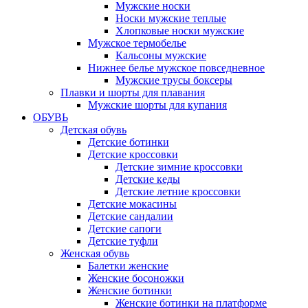
Мужские носки
Носки мужские теплые
Хлопковые носки мужские
Мужское термобелье
Кальсоны мужские
Нижнее белье мужское повседневное
Мужские трусы боксеры
Плавки и шорты для плавания
Мужские шорты для купания
ОБУВЬ
Детская обувь
Детские ботинки
Детские кроссовки
Детские зимние кроссовки
Детские кеды
Детские летние кроссовки
Детские мокасины
Детские сандалии
Детские сапоги
Детские туфли
Женская обувь
Балетки женские
Женские босоножки
Женские ботинки
Женские ботинки на платформе