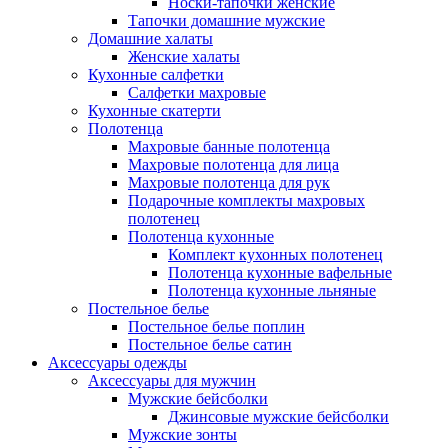
Носки-тапочки женские
Тапочки домашние мужские
Домашние халаты
Женские халаты
Кухонные салфетки
Салфетки махровые
Кухонные скатерти
Полотенца
Махровые банные полотенца
Махровые полотенца для лица
Махровые полотенца для рук
Подарочные комплекты махровых
полотенец
Полотенца кухонные
Комплект кухонных полотенец
Полотенца кухонные вафельные
Полотенца кухонные льняные
Постельное белье
Постельное белье поплин
Постельное белье сатин
Аксессуары одежды
Аксессуары для мужчин
Мужские бейсболки
Джинсовые мужские бейсболки
Мужские зонты