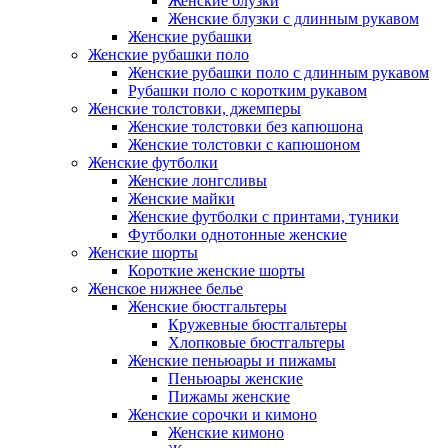
Женские блузки
Женские блузки с длинным рукавом
Женские рубашки
Женские рубашки поло
Женские рубашки поло с длинным рукавом
Рубашки поло с коротким рукавом
Женские толстовки, джемперы
Женские толстовки без капюшона
Женские толстовки с капюшоном
Женские футболки
Женские лонгсливы
Женские майки
Женские футболки с принтами, туники
Футболки однотонные женские
Женские шорты
Короткие женские шорты
Женское нижнее белье
Женские бюстгальтеры
Кружевные бюстгальтеры
Хлопковые бюстгальтеры
Женские пеньюары и пижамы
Пеньюары женские
Пижамы женские
Женские сорочки и кимоно
Женские кимоно