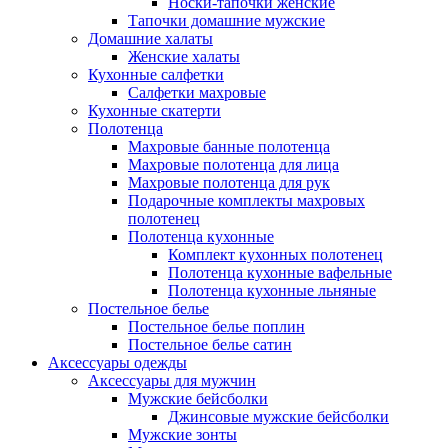
Носки-тапочки женские
Тапочки домашние мужские
Домашние халаты
Женские халаты
Кухонные салфетки
Салфетки махровые
Кухонные скатерти
Полотенца
Махровые банные полотенца
Махровые полотенца для лица
Махровые полотенца для рук
Подарочные комплекты махровых
полотенец
Полотенца кухонные
Комплект кухонных полотенец
Полотенца кухонные вафельные
Полотенца кухонные льняные
Постельное белье
Постельное белье поплин
Постельное белье сатин
Аксессуары одежды
Аксессуары для мужчин
Мужские бейсболки
Джинсовые мужские бейсболки
Мужские зонты