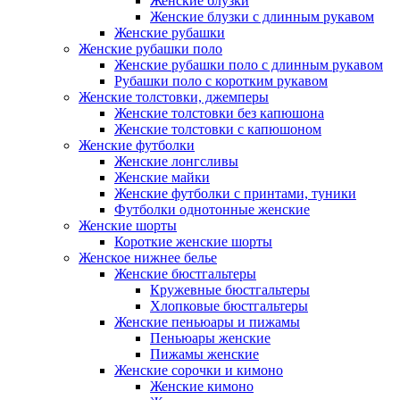
Женские блузки
Женские блузки с длинным рукавом
Женские рубашки
Женские рубашки поло
Женские рубашки поло с длинным рукавом
Рубашки поло с коротким рукавом
Женские толстовки, джемперы
Женские толстовки без капюшона
Женские толстовки с капюшоном
Женские футболки
Женские лонгсливы
Женские майки
Женские футболки с принтами, туники
Футболки однотонные женские
Женские шорты
Короткие женские шорты
Женское нижнее белье
Женские бюстгальтеры
Кружевные бюстгальтеры
Хлопковые бюстгальтеры
Женские пеньюары и пижамы
Пеньюары женские
Пижамы женские
Женские сорочки и кимоно
Женские кимоно