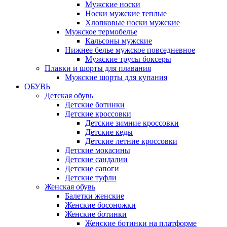
Мужские носки
Носки мужские теплые
Хлопковые носки мужские
Мужское термобелье
Кальсоны мужские
Нижнее белье мужское повседневное
Мужские трусы боксеры
Плавки и шорты для плавания
Мужские шорты для купания
ОБУВЬ
Детская обувь
Детские ботинки
Детские кроссовки
Детские зимние кроссовки
Детские кеды
Детские летние кроссовки
Детские мокасины
Детские сандалии
Детские сапоги
Детские туфли
Женская обувь
Балетки женские
Женские босоножки
Женские ботинки
Женские ботинки на платформе