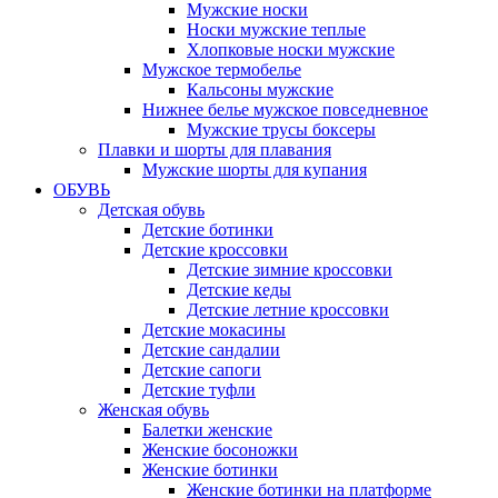
Мужские носки
Носки мужские теплые
Хлопковые носки мужские
Мужское термобелье
Кальсоны мужские
Нижнее белье мужское повседневное
Мужские трусы боксеры
Плавки и шорты для плавания
Мужские шорты для купания
ОБУВЬ
Детская обувь
Детские ботинки
Детские кроссовки
Детские зимние кроссовки
Детские кеды
Детские летние кроссовки
Детские мокасины
Детские сандалии
Детские сапоги
Детские туфли
Женская обувь
Балетки женские
Женские босоножки
Женские ботинки
Женские ботинки на платформе