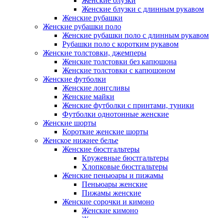
Женские блузки
Женские блузки с длинным рукавом
Женские рубашки
Женские рубашки поло
Женские рубашки поло с длинным рукавом
Рубашки поло с коротким рукавом
Женские толстовки, джемперы
Женские толстовки без капюшона
Женские толстовки с капюшоном
Женские футболки
Женские лонгсливы
Женские майки
Женские футболки с принтами, туники
Футболки однотонные женские
Женские шорты
Короткие женские шорты
Женское нижнее белье
Женские бюстгальтеры
Кружевные бюстгальтеры
Хлопковые бюстгальтеры
Женские пеньюары и пижамы
Пеньюары женские
Пижамы женские
Женские сорочки и кимоно
Женские кимоно