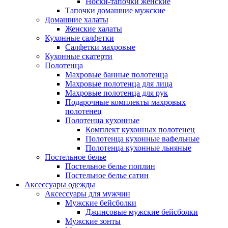
Носки-тапочки женские
Тапочки домашние мужские
Домашние халаты
Женские халаты
Кухонные салфетки
Салфетки махровые
Кухонные скатерти
Полотенца
Махровые банные полотенца
Махровые полотенца для лица
Махровые полотенца для рук
Подарочные комплекты махровых
полотенец
Полотенца кухонные
Комплект кухонных полотенец
Полотенца кухонные вафельные
Полотенца кухонные льняные
Постельное белье
Постельное белье поплин
Постельное белье сатин
Аксессуары одежды
Аксессуары для мужчин
Мужские бейсболки
Джинсовые мужские бейсболки
Мужские зонты