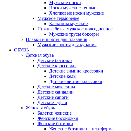
Мужские носки
Носки мужские теплые
Хлопковые носки мужские
Мужское термобелье
Кальсоны мужские
Нижнее белье мужское повседневное
Мужские трусы боксеры
Плавки и шорты для плавания
Мужские шорты для купания
ОБУВЬ
Детская обувь
Детские ботинки
Детские кроссовки
Детские зимние кроссовки
Детские кеды
Детские летние кроссовки
Детские мокасины
Детские сандалии
Детские сапоги
Детские туфли
Женская обувь
Балетки женские
Женские босоножки
Женские ботинки
Женские ботинки на платформе