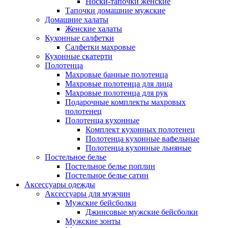
Носки-тапочки женские
Тапочки домашние мужские
Домашние халаты
Женские халаты
Кухонные салфетки
Салфетки махровые
Кухонные скатерти
Полотенца
Махровые банные полотенца
Махровые полотенца для лица
Махровые полотенца для рук
Подарочные комплекты махровых
полотенец
Полотенца кухонные
Комплект кухонных полотенец
Полотенца кухонные вафельные
Полотенца кухонные льняные
Постельное белье
Постельное белье поплин
Постельное белье сатин
Аксессуары одежды
Аксессуары для мужчин
Мужские бейсболки
Джинсовые мужские бейсболки
Мужские зонты