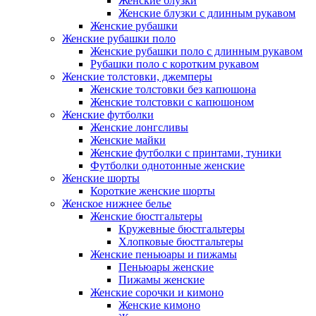
Женские блузки
Женские блузки с длинным рукавом
Женские рубашки
Женские рубашки поло
Женские рубашки поло с длинным рукавом
Рубашки поло с коротким рукавом
Женские толстовки, джемперы
Женские толстовки без капюшона
Женские толстовки с капюшоном
Женские футболки
Женские лонгсливы
Женские майки
Женские футболки с принтами, туники
Футболки однотонные женские
Женские шорты
Короткие женские шорты
Женское нижнее белье
Женские бюстгальтеры
Кружевные бюстгальтеры
Хлопковые бюстгальтеры
Женские пеньюары и пижамы
Пеньюары женские
Пижамы женские
Женские сорочки и кимоно
Женские кимоно