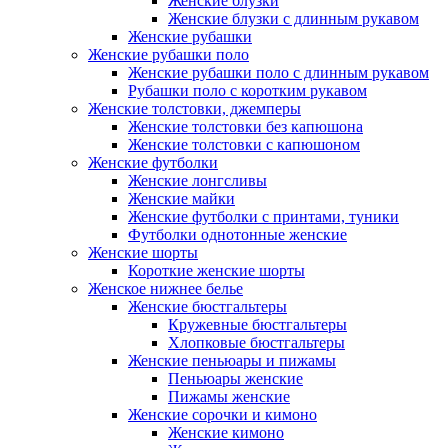
Женские блузки
Женские блузки с длинным рукавом
Женские рубашки
Женские рубашки поло
Женские рубашки поло с длинным рукавом
Рубашки поло с коротким рукавом
Женские толстовки, джемперы
Женские толстовки без капюшона
Женские толстовки с капюшоном
Женские футболки
Женские лонгсливы
Женские майки
Женские футболки с принтами, туники
Футболки однотонные женские
Женские шорты
Короткие женские шорты
Женское нижнее белье
Женские бюстгальтеры
Кружевные бюстгальтеры
Хлопковые бюстгальтеры
Женские пеньюары и пижамы
Пеньюары женские
Пижамы женские
Женские сорочки и кимоно
Женские кимоно