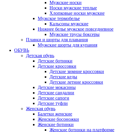
Мужские носки
Носки мужские теплые
Хлопковые носки мужские
Мужское термобелье
Кальсоны мужские
Нижнее белье мужское повседневное
Мужские трусы боксеры
Плавки и шорты для плавания
Мужские шорты для купания
ОБУВЬ
Детская обувь
Детские ботинки
Детские кроссовки
Детские зимние кроссовки
Детские кеды
Детские летние кроссовки
Детские мокасины
Детские сандалии
Детские сапоги
Детские туфли
Женская обувь
Балетки женские
Женские босоножки
Женские ботинки
Женские ботинки на платформе