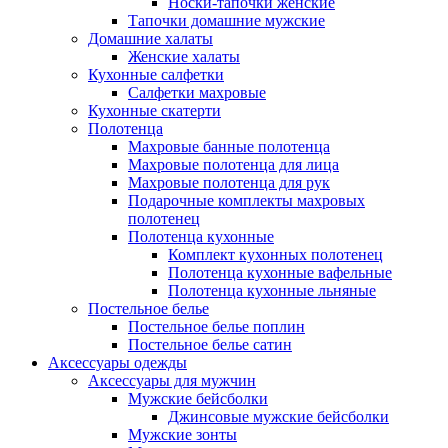
Носки-тапочки женские
Тапочки домашние мужские
Домашние халаты
Женские халаты
Кухонные салфетки
Салфетки махровые
Кухонные скатерти
Полотенца
Махровые банные полотенца
Махровые полотенца для лица
Махровые полотенца для рук
Подарочные комплекты махровых
полотенец
Полотенца кухонные
Комплект кухонных полотенец
Полотенца кухонные вафельные
Полотенца кухонные льняные
Постельное белье
Постельное белье поплин
Постельное белье сатин
Аксессуары одежды
Аксессуары для мужчин
Мужские бейсболки
Джинсовые мужские бейсболки
Мужские зонты