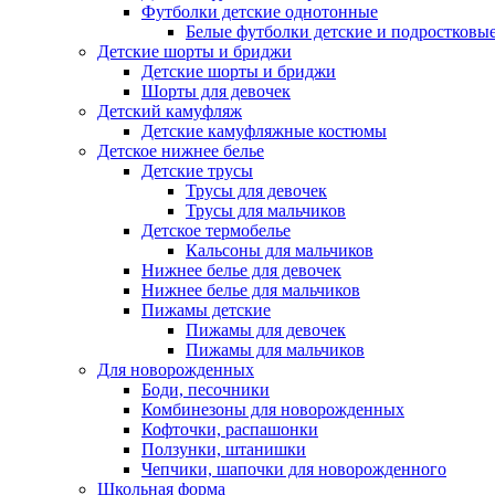
Футболки детские однотонные
Белые футболки детские и подростковы
Детские шорты и бриджи
Детские шорты и бриджи
Шорты для девочек
Детский камуфляж
Детские камуфляжные костюмы
Детское нижнее белье
Детские трусы
Трусы для девочек
Трусы для мальчиков
Детское термобелье
Кальсоны для мальчиков
Нижнее белье для девочек
Нижнее белье для мальчиков
Пижамы детские
Пижамы для девочек
Пижамы для мальчиков
Для новорожденных
Боди, песочники
Комбинезоны для новорожденных
Кофточки, распашонки
Ползунки, штанишки
Чепчики, шапочки для новорожденного
Школьная форма