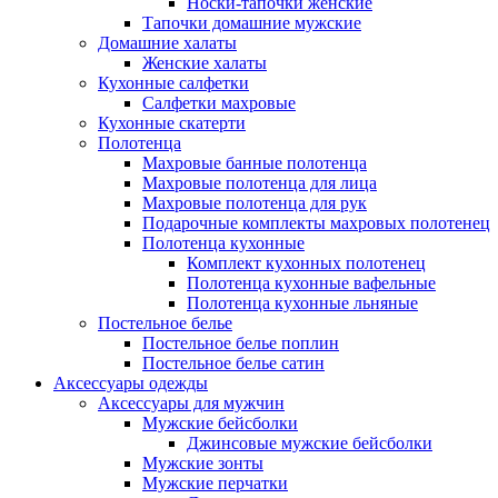
Носки-тапочки женские
Тапочки домашние мужские
Домашние халаты
Женские халаты
Кухонные салфетки
Салфетки махровые
Кухонные скатерти
Полотенца
Махровые банные полотенца
Махровые полотенца для лица
Махровые полотенца для рук
Подарочные комплекты махровых полотенец
Полотенца кухонные
Комплект кухонных полотенец
Полотенца кухонные вафельные
Полотенца кухонные льняные
Постельное белье
Постельное белье поплин
Постельное белье сатин
Аксессуары одежды
Аксессуары для мужчин
Мужские бейсболки
Джинсовые мужские бейсболки
Мужские зонты
Мужские перчатки