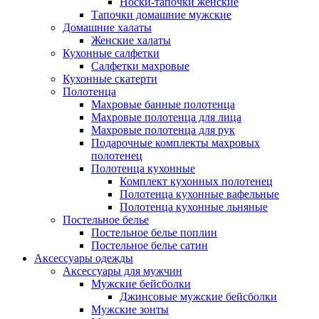
Носки-тапочки женские
Тапочки домашние мужские
Домашние халаты
Женские халаты
Кухонные салфетки
Салфетки махровые
Кухонные скатерти
Полотенца
Махровые банные полотенца
Махровые полотенца для лица
Махровые полотенца для рук
Подарочные комплекты махровых
полотенец
Полотенца кухонные
Комплект кухонных полотенец
Полотенца кухонные вафельные
Полотенца кухонные льняные
Постельное белье
Постельное белье поплин
Постельное белье сатин
Аксессуары одежды
Аксессуары для мужчин
Мужские бейсболки
Джинсовые мужские бейсболки
Мужские зонты