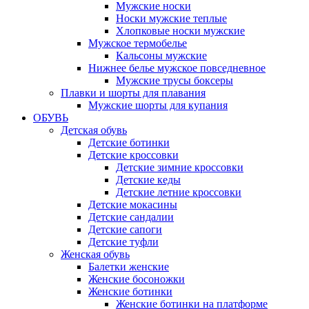
Мужские носки
Носки мужские теплые
Хлопковые носки мужские
Мужское термобелье
Кальсоны мужские
Нижнее белье мужское повседневное
Мужские трусы боксеры
Плавки и шорты для плавания
Мужские шорты для купания
ОБУВЬ
Детская обувь
Детские ботинки
Детские кроссовки
Детские зимние кроссовки
Детские кеды
Детские летние кроссовки
Детские мокасины
Детские сандалии
Детские сапоги
Детские туфли
Женская обувь
Балетки женские
Женские босоножки
Женские ботинки
Женские ботинки на платформе