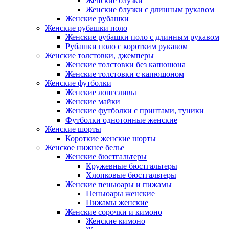
Женские блузки
Женские блузки с длинным рукавом
Женские рубашки
Женские рубашки поло
Женские рубашки поло с длинным рукавом
Рубашки поло с коротким рукавом
Женские толстовки, джемперы
Женские толстовки без капюшона
Женские толстовки с капюшоном
Женские футболки
Женские лонгсливы
Женские майки
Женские футболки с принтами, туники
Футболки однотонные женские
Женские шорты
Короткие женские шорты
Женское нижнее белье
Женские бюстгальтеры
Кружевные бюстгальтеры
Хлопковые бюстгальтеры
Женские пеньюары и пижамы
Пеньюары женские
Пижамы женские
Женские сорочки и кимоно
Женские кимоно