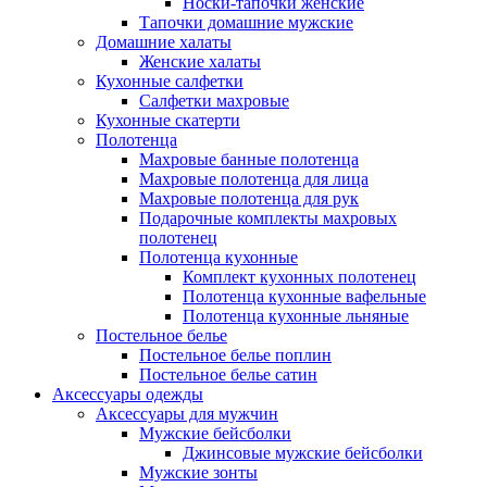
Носки-тапочки женские
Тапочки домашние мужские
Домашние халаты
Женские халаты
Кухонные салфетки
Салфетки махровые
Кухонные скатерти
Полотенца
Махровые банные полотенца
Махровые полотенца для лица
Махровые полотенца для рук
Подарочные комплекты махровых
полотенец
Полотенца кухонные
Комплект кухонных полотенец
Полотенца кухонные вафельные
Полотенца кухонные льняные
Постельное белье
Постельное белье поплин
Постельное белье сатин
Аксессуары одежды
Аксессуары для мужчин
Мужские бейсболки
Джинсовые мужские бейсболки
Мужские зонты