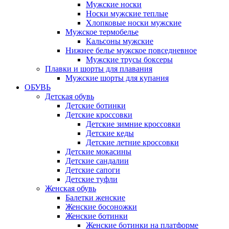
Мужские носки
Носки мужские теплые
Хлопковые носки мужские
Мужское термобелье
Кальсоны мужские
Нижнее белье мужское повседневное
Мужские трусы боксеры
Плавки и шорты для плавания
Мужские шорты для купания
ОБУВЬ
Детская обувь
Детские ботинки
Детские кроссовки
Детские зимние кроссовки
Детские кеды
Детские летние кроссовки
Детские мокасины
Детские сандалии
Детские сапоги
Детские туфли
Женская обувь
Балетки женские
Женские босоножки
Женские ботинки
Женские ботинки на платформе