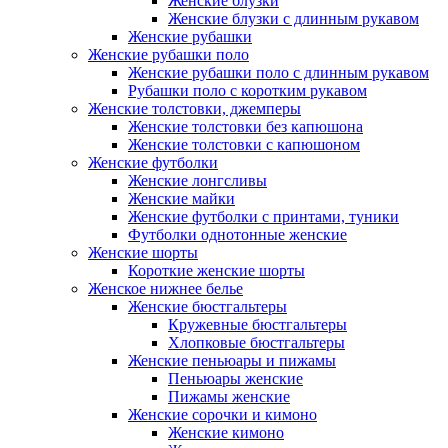
Женские блузки
Женские блузки с длинным рукавом
Женские рубашки
Женские рубашки поло
Женские рубашки поло с длинным рукавом
Рубашки поло с коротким рукавом
Женские толстовки, джемперы
Женские толстовки без капюшона
Женские толстовки с капюшоном
Женские футболки
Женские лонгсливы
Женские майки
Женские футболки с принтами, туники
Футболки однотонные женские
Женские шорты
Короткие женские шорты
Женское нижнее белье
Женские бюстгальтеры
Кружевные бюстгальтеры
Хлопковые бюстгальтеры
Женские пеньюары и пижамы
Пеньюары женские
Пижамы женские
Женские сорочки и кимоно
Женские кимоно