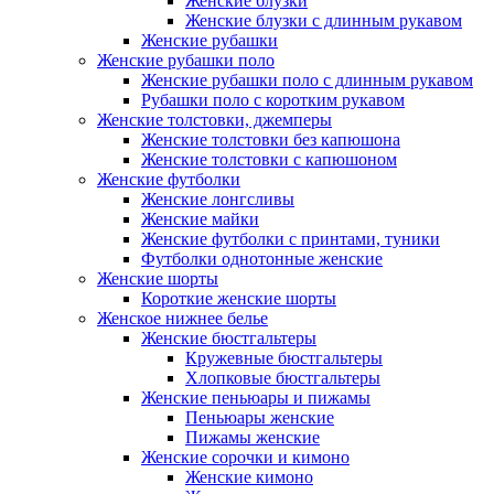
Женские блузки
Женские блузки с длинным рукавом
Женские рубашки
Женские рубашки поло
Женские рубашки поло с длинным рукавом
Рубашки поло с коротким рукавом
Женские толстовки, джемперы
Женские толстовки без капюшона
Женские толстовки с капюшоном
Женские футболки
Женские лонгсливы
Женские майки
Женские футболки с принтами, туники
Футболки однотонные женские
Женские шорты
Короткие женские шорты
Женское нижнее белье
Женские бюстгальтеры
Кружевные бюстгальтеры
Хлопковые бюстгальтеры
Женские пеньюары и пижамы
Пеньюары женские
Пижамы женские
Женские сорочки и кимоно
Женские кимоно