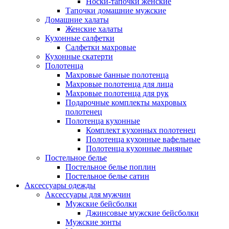
Носки-тапочки женские
Тапочки домашние мужские
Домашние халаты
Женские халаты
Кухонные салфетки
Салфетки махровые
Кухонные скатерти
Полотенца
Махровые банные полотенца
Махровые полотенца для лица
Махровые полотенца для рук
Подарочные комплекты махровых
полотенец
Полотенца кухонные
Комплект кухонных полотенец
Полотенца кухонные вафельные
Полотенца кухонные льняные
Постельное белье
Постельное белье поплин
Постельное белье сатин
Аксессуары одежды
Аксессуары для мужчин
Мужские бейсболки
Джинсовые мужские бейсболки
Мужские зонты