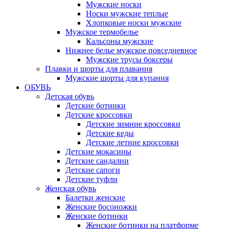
Мужские носки
Носки мужские теплые
Хлопковые носки мужские
Мужское термобелье
Кальсоны мужские
Нижнее белье мужское повседневное
Мужские трусы боксеры
Плавки и шорты для плавания
Мужские шорты для купания
ОБУВЬ
Детская обувь
Детские ботинки
Детские кроссовки
Детские зимние кроссовки
Детские кеды
Детские летние кроссовки
Детские мокасины
Детские сандалии
Детские сапоги
Детские туфли
Женская обувь
Балетки женские
Женские босоножки
Женские ботинки
Женские ботинки на платформе