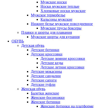
Мужские носки
Носки мужские теплые
Хлопковые носки мужские
Мужское термобелье
Кальсоны мужские
Нижнее белье мужское повседневное
Мужские трусы боксеры
Плавки и шорты для плавания
Мужские шорты для купания
ОБУВЬ
Детская обувь
Детские ботинки
Детские кроссовки
Детские зимние кроссовки
Детские кеды
Детские летние кроссовки
Детские мокасины
Детские сандалии
Детские сапоги
Детские туфли
Женская обувь
Балетки женские
Женские босоножки
Женские ботинки
Женские ботинки на платформе