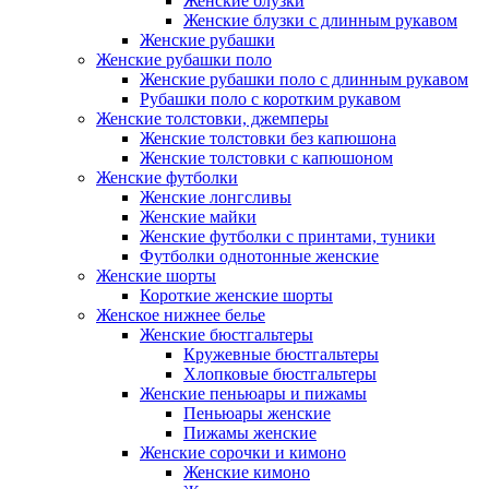
Женские блузки
Женские блузки с длинным рукавом
Женские рубашки
Женские рубашки поло
Женские рубашки поло с длинным рукавом
Рубашки поло с коротким рукавом
Женские толстовки, джемперы
Женские толстовки без капюшона
Женские толстовки с капюшоном
Женские футболки
Женские лонгсливы
Женские майки
Женские футболки с принтами, туники
Футболки однотонные женские
Женские шорты
Короткие женские шорты
Женское нижнее белье
Женские бюстгальтеры
Кружевные бюстгальтеры
Хлопковые бюстгальтеры
Женские пеньюары и пижамы
Пеньюары женские
Пижамы женские
Женские сорочки и кимоно
Женские кимоно