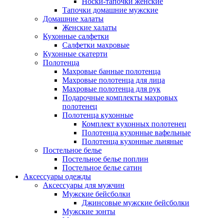
Носки-тапочки женские
Тапочки домашние мужские
Домашние халаты
Женские халаты
Кухонные салфетки
Салфетки махровые
Кухонные скатерти
Полотенца
Махровые банные полотенца
Махровые полотенца для лица
Махровые полотенца для рук
Подарочные комплекты махровых
полотенец
Полотенца кухонные
Комплект кухонных полотенец
Полотенца кухонные вафельные
Полотенца кухонные льняные
Постельное белье
Постельное белье поплин
Постельное белье сатин
Аксессуары одежды
Аксессуары для мужчин
Мужские бейсболки
Джинсовые мужские бейсболки
Мужские зонты