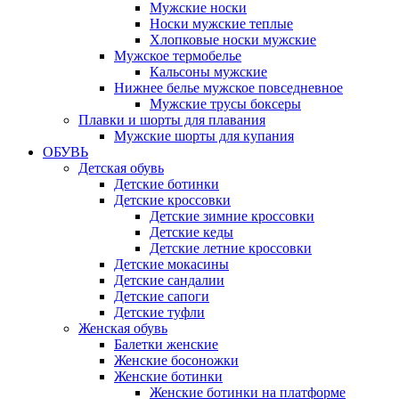
Мужские носки
Носки мужские теплые
Хлопковые носки мужские
Мужское термобелье
Кальсоны мужские
Нижнее белье мужское повседневное
Мужские трусы боксеры
Плавки и шорты для плавания
Мужские шорты для купания
ОБУВЬ
Детская обувь
Детские ботинки
Детские кроссовки
Детские зимние кроссовки
Детские кеды
Детские летние кроссовки
Детские мокасины
Детские сандалии
Детские сапоги
Детские туфли
Женская обувь
Балетки женские
Женские босоножки
Женские ботинки
Женские ботинки на платформе