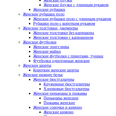
Женские блузки
Женские блузки с длинным рукавом
Женские рубашки
Женские рубашки поло
Женские рубашки поло с длинным рукавом
Рубашки поло с коротким рукавом
Женские толстовки, джемперы
Женские толстовки без капюшона
Женские толстовки с капюшоном
Женские футболки
Женские лонгсливы
Женские майки
Женские футболки с принтами, туники
Футболки однотонные женские
Женские шорты
Короткие женские шорты
Женское нижнее белье
Женские бюстгальтеры
Кружевные бюстгальтеры
Хлопковые бюстгальтеры
Женские пеньюары и пижамы
Пеньюары женские
Пижамы женские
Женские сорочки и кимоно
Женские кимоно