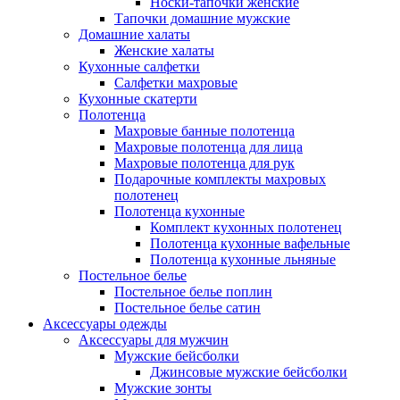
Носки-тапочки женские
Тапочки домашние мужские
Домашние халаты
Женские халаты
Кухонные салфетки
Салфетки махровые
Кухонные скатерти
Полотенца
Махровые банные полотенца
Махровые полотенца для лица
Махровые полотенца для рук
Подарочные комплекты махровых
полотенец
Полотенца кухонные
Комплект кухонных полотенец
Полотенца кухонные вафельные
Полотенца кухонные льняные
Постельное белье
Постельное белье поплин
Постельное белье сатин
Аксессуары одежды
Аксессуары для мужчин
Мужские бейсболки
Джинсовые мужские бейсболки
Мужские зонты