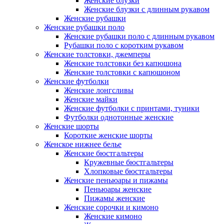
Женские блузки
Женские блузки с длинным рукавом
Женские рубашки
Женские рубашки поло
Женские рубашки поло с длинным рукавом
Рубашки поло с коротким рукавом
Женские толстовки, джемперы
Женские толстовки без капюшона
Женские толстовки с капюшоном
Женские футболки
Женские лонгсливы
Женские майки
Женские футболки с принтами, туники
Футболки однотонные женские
Женские шорты
Короткие женские шорты
Женское нижнее белье
Женские бюстгальтеры
Кружевные бюстгальтеры
Хлопковые бюстгальтеры
Женские пеньюары и пижамы
Пеньюары женские
Пижамы женские
Женские сорочки и кимоно
Женские кимоно