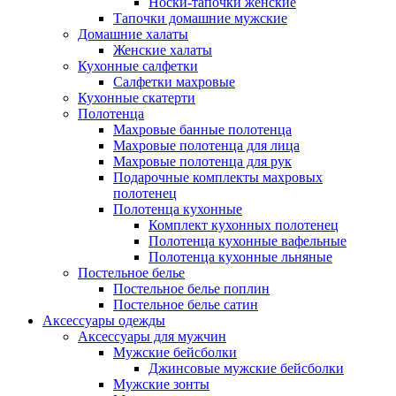
Носки-тапочки женские
Тапочки домашние мужские
Домашние халаты
Женские халаты
Кухонные салфетки
Салфетки махровые
Кухонные скатерти
Полотенца
Махровые банные полотенца
Махровые полотенца для лица
Махровые полотенца для рук
Подарочные комплекты махровых
полотенец
Полотенца кухонные
Комплект кухонных полотенец
Полотенца кухонные вафельные
Полотенца кухонные льняные
Постельное белье
Постельное белье поплин
Постельное белье сатин
Аксессуары одежды
Аксессуары для мужчин
Мужские бейсболки
Джинсовые мужские бейсболки
Мужские зонты