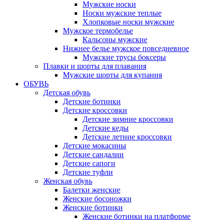
Мужские носки
Носки мужские теплые
Хлопковые носки мужские
Мужское термобелье
Кальсоны мужские
Нижнее белье мужское повседневное
Мужские трусы боксеры
Плавки и шорты для плавания
Мужские шорты для купания
ОБУВЬ
Детская обувь
Детские ботинки
Детские кроссовки
Детские зимние кроссовки
Детские кеды
Детские летние кроссовки
Детские мокасины
Детские сандалии
Детские сапоги
Детские туфли
Женская обувь
Балетки женские
Женские босоножки
Женские ботинки
Женские ботинки на платформе