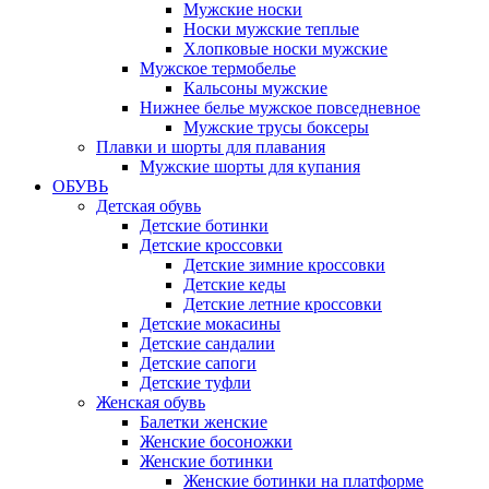
Мужские носки
Носки мужские теплые
Хлопковые носки мужские
Мужское термобелье
Кальсоны мужские
Нижнее белье мужское повседневное
Мужские трусы боксеры
Плавки и шорты для плавания
Мужские шорты для купания
ОБУВЬ
Детская обувь
Детские ботинки
Детские кроссовки
Детские зимние кроссовки
Детские кеды
Детские летние кроссовки
Детские мокасины
Детские сандалии
Детские сапоги
Детские туфли
Женская обувь
Балетки женские
Женские босоножки
Женские ботинки
Женские ботинки на платформе