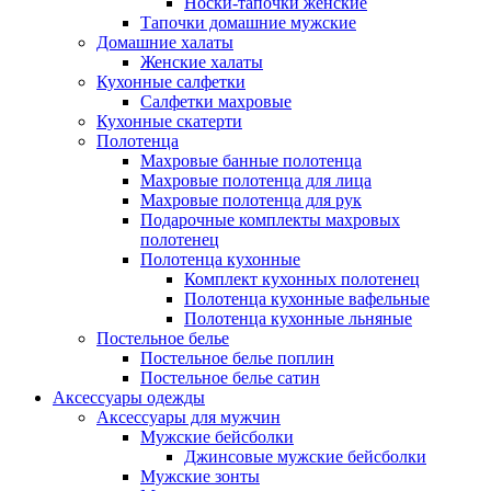
Носки-тапочки женские
Тапочки домашние мужские
Домашние халаты
Женские халаты
Кухонные салфетки
Салфетки махровые
Кухонные скатерти
Полотенца
Махровые банные полотенца
Махровые полотенца для лица
Махровые полотенца для рук
Подарочные комплекты махровых
полотенец
Полотенца кухонные
Комплект кухонных полотенец
Полотенца кухонные вафельные
Полотенца кухонные льняные
Постельное белье
Постельное белье поплин
Постельное белье сатин
Аксессуары одежды
Аксессуары для мужчин
Мужские бейсболки
Джинсовые мужские бейсболки
Мужские зонты