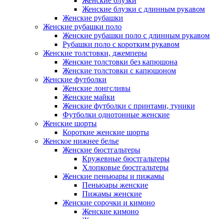
Женские блузки
Женские блузки с длинным рукавом
Женские рубашки
Женские рубашки поло
Женские рубашки поло с длинным рукавом
Рубашки поло с коротким рукавом
Женские толстовки, джемперы
Женские толстовки без капюшона
Женские толстовки с капюшоном
Женские футболки
Женские лонгсливы
Женские майки
Женские футболки с принтами, туники
Футболки однотонные женские
Женские шорты
Короткие женские шорты
Женское нижнее белье
Женские бюстгальтеры
Кружевные бюстгальтеры
Хлопковые бюстгальтеры
Женские пеньюары и пижамы
Пеньюары женские
Пижамы женские
Женские сорочки и кимоно
Женские кимоно