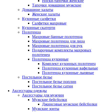
Носки-тапочки женские
Тапочки домашние мужские
Домашние халаты
Женские халаты
Кухонные салфетки
Салфетки махровые
Кухонные скатерти
Полотенца
Махровые банные полотенца
Махровые полотенца для лица
Махровые полотенца для рук
Подарочные комплекты махровых
полотенец
Полотенца кухонные
Комплект кухонных полотенец
Полотенца кухонные вафельные
Полотенца кухонные льняные
Постельное белье
Постельное белье поплин
Постельное белье сатин
Аксессуары одежды
Аксессуары для мужчин
Мужские бейсболки
Джинсовые мужские бейсболки
Мужские зонты