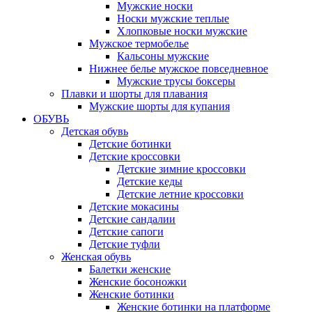
Мужские носки
Носки мужские теплые
Хлопковые носки мужские
Мужское термобелье
Кальсоны мужские
Нижнее белье мужское повседневное
Мужские трусы боксеры
Плавки и шорты для плавания
Мужские шорты для купания
ОБУВЬ
Детская обувь
Детские ботинки
Детские кроссовки
Детские зимние кроссовки
Детские кеды
Детские летние кроссовки
Детские мокасины
Детские сандалии
Детские сапоги
Детские туфли
Женская обувь
Балетки женские
Женские босоножки
Женские ботинки
Женские ботинки на платформе