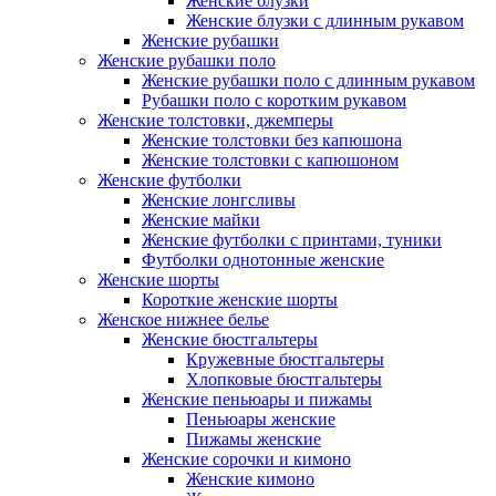
Женские блузки
Женские блузки с длинным рукавом
Женские рубашки
Женские рубашки поло
Женские рубашки поло с длинным рукавом
Рубашки поло с коротким рукавом
Женские толстовки, джемперы
Женские толстовки без капюшона
Женские толстовки с капюшоном
Женские футболки
Женские лонгсливы
Женские майки
Женские футболки с принтами, туники
Футболки однотонные женские
Женские шорты
Короткие женские шорты
Женское нижнее белье
Женские бюстгальтеры
Кружевные бюстгальтеры
Хлопковые бюстгальтеры
Женские пеньюары и пижамы
Пеньюары женские
Пижамы женские
Женские сорочки и кимоно
Женские кимоно