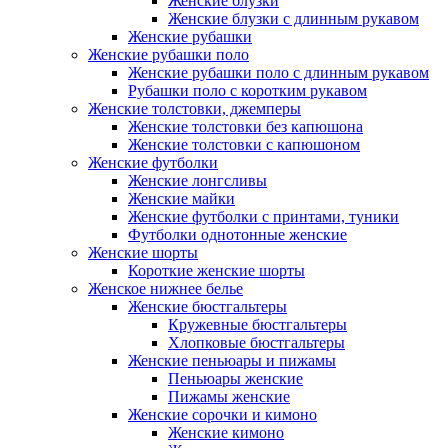
Женские блузки
Женские блузки с длинным рукавом
Женские рубашки
Женские рубашки поло
Женские рубашки поло с длинным рукавом
Рубашки поло с коротким рукавом
Женские толстовки, джемперы
Женские толстовки без капюшона
Женские толстовки с капюшоном
Женские футболки
Женские лонгсливы
Женские майки
Женские футболки с принтами, туники
Футболки однотонные женские
Женские шорты
Короткие женские шорты
Женское нижнее белье
Женские бюстгальтеры
Кружевные бюстгальтеры
Хлопковые бюстгальтеры
Женские пеньюары и пижамы
Пеньюары женские
Пижамы женские
Женские сорочки и кимоно
Женские кимоно