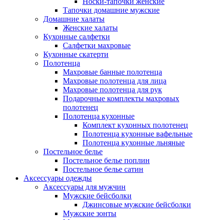
Носки-тапочки женские
Тапочки домашние мужские
Домашние халаты
Женские халаты
Кухонные салфетки
Салфетки махровые
Кухонные скатерти
Полотенца
Махровые банные полотенца
Махровые полотенца для лица
Махровые полотенца для рук
Подарочные комплекты махровых
полотенец
Полотенца кухонные
Комплект кухонных полотенец
Полотенца кухонные вафельные
Полотенца кухонные льняные
Постельное белье
Постельное белье поплин
Постельное белье сатин
Аксессуары одежды
Аксессуары для мужчин
Мужские бейсболки
Джинсовые мужские бейсболки
Мужские зонты