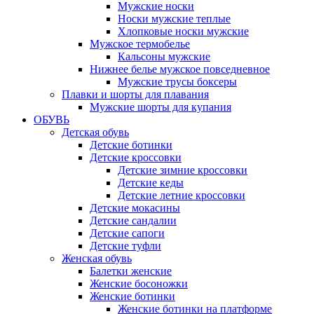
Мужские носки
Носки мужские теплые
Хлопковые носки мужские
Мужское термобелье
Кальсоны мужские
Нижнее белье мужское повседневное
Мужские трусы боксеры
Плавки и шорты для плавания
Мужские шорты для купания
ОБУВЬ
Детская обувь
Детские ботинки
Детские кроссовки
Детские зимние кроссовки
Детские кеды
Детские летние кроссовки
Детские мокасины
Детские сандалии
Детские сапоги
Детские туфли
Женская обувь
Балетки женские
Женские босоножки
Женские ботинки
Женские ботинки на платформе