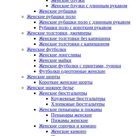
Женские блузки
Женские блузки с длинным рукавом
Женские рубашки
Женские рубашки поло
Женские рубашки поло с длинным рукавом
Рубашки поло с коротким рукавом
Женские толстовки, джемперы
Женские толстовки без капюшона
Женские толстовки с капюшоном
Женские футболки
Женские лонгсливы
Женские майки
Женские футболки с принтами, туники
Футболки однотонные женские
Женские шорты
Короткие женские шорты
Женское нижнее белье
Женские бюстгальтеры
Кружевные бюстгальтеры
Хлопковые бюстгальтеры
Женские пеньюары и пижамы
Пеньюары женские
Пижамы женские
Женские сорочки и кимоно
Женские кимоно