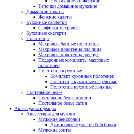
Носки-тапочки женские
Тапочки домашние мужские
Домашние халаты
Женские халаты
Кухонные салфетки
Салфетки махровые
Кухонные скатерти
Полотенца
Махровые банные полотенца
Махровые полотенца для лица
Махровые полотенца для рук
Подарочные комплекты махровых
полотенец
Полотенца кухонные
Комплект кухонных полотенец
Полотенца кухонные вафельные
Полотенца кухонные льняные
Постельное белье
Постельное белье поплин
Постельное белье сатин
Аксессуары одежды
Аксессуары для мужчин
Мужские бейсболки
Джинсовые мужские бейсболки
Мужские зонты