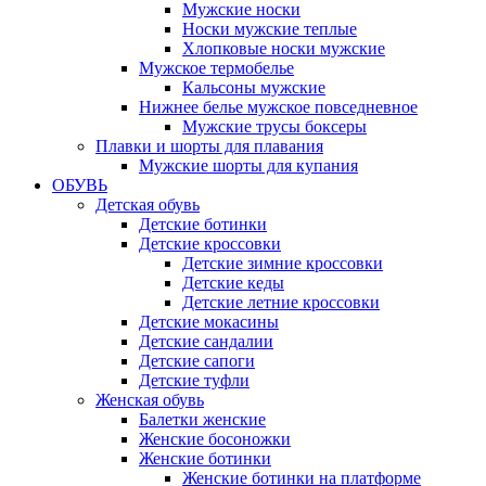
Мужские носки
Носки мужские теплые
Хлопковые носки мужские
Мужское термобелье
Кальсоны мужские
Нижнее белье мужское повседневное
Мужские трусы боксеры
Плавки и шорты для плавания
Мужские шорты для купания
ОБУВЬ
Детская обувь
Детские ботинки
Детские кроссовки
Детские зимние кроссовки
Детские кеды
Детские летние кроссовки
Детские мокасины
Детские сандалии
Детские сапоги
Детские туфли
Женская обувь
Балетки женские
Женские босоножки
Женские ботинки
Женские ботинки на платформе