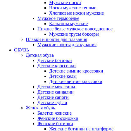
Мужские носки
Носки мужские теплые
Хлопковые носки мужские
Мужское термобелье
Кальсоны мужские
Нижнее белье мужское повседневное
Мужские трусы боксеры
Плавки и шорты для плавания
Мужские шорты для купания
ОБУВЬ
Детская обувь
Детские ботинки
Детские кроссовки
Детские зимние кроссовки
Детские кеды
Детские летние кроссовки
Детские мокасины
Детские сандалии
Детские сапоги
Детские туфли
Женская обувь
Балетки женские
Женские босоножки
Женские ботинки
Женские ботинки на платформе