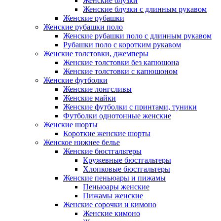
Женские блузки
Женские блузки с длинным рукавом
Женские рубашки
Женские рубашки поло
Женские рубашки поло с длинным рукавом
Рубашки поло с коротким рукавом
Женские толстовки, джемперы
Женские толстовки без капюшона
Женские толстовки с капюшоном
Женские футболки
Женские лонгсливы
Женские майки
Женские футболки с принтами, туники
Футболки однотонные женские
Женские шорты
Короткие женские шорты
Женское нижнее белье
Женские бюстгальтеры
Кружевные бюстгальтеры
Хлопковые бюстгальтеры
Женские пеньюары и пижамы
Пеньюары женские
Пижамы женские
Женские сорочки и кимоно
Женские кимоно