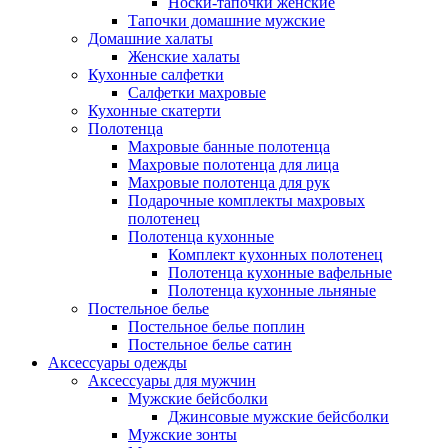
Носки-тапочки женские
Тапочки домашние мужские
Домашние халаты
Женские халаты
Кухонные салфетки
Салфетки махровые
Кухонные скатерти
Полотенца
Махровые банные полотенца
Махровые полотенца для лица
Махровые полотенца для рук
Подарочные комплекты махровых
полотенец
Полотенца кухонные
Комплект кухонных полотенец
Полотенца кухонные вафельные
Полотенца кухонные льняные
Постельное белье
Постельное белье поплин
Постельное белье сатин
Аксессуары одежды
Аксессуары для мужчин
Мужские бейсболки
Джинсовые мужские бейсболки
Мужские зонты