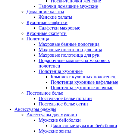
Носки-тапочки женские
Тапочки домашние мужские
Домашние халаты
Женские халаты
Кухонные салфетки
Салфетки махровые
Кухонные скатерти
Полотенца
Махровые банные полотенца
Махровые полотенца для лица
Махровые полотенца для рук
Подарочные комплекты махровых
полотенец
Полотенца кухонные
Комплект кухонных полотенец
Полотенца кухонные вафельные
Полотенца кухонные льняные
Постельное белье
Постельное белье поплин
Постельное белье сатин
Аксессуары одежды
Аксессуары для мужчин
Мужские бейсболки
Джинсовые мужские бейсболки
Мужские зонты