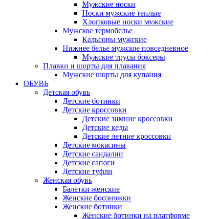
Мужские носки
Носки мужские теплые
Хлопковые носки мужские
Мужское термобелье
Кальсоны мужские
Нижнее белье мужское повседневное
Мужские трусы боксеры
Плавки и шорты для плавания
Мужские шорты для купания
ОБУВЬ
Детская обувь
Детские ботинки
Детские кроссовки
Детские зимние кроссовки
Детские кеды
Детские летние кроссовки
Детские мокасины
Детские сандалии
Детские сапоги
Детские туфли
Женская обувь
Балетки женские
Женские босоножки
Женские ботинки
Женские ботинки на платформе