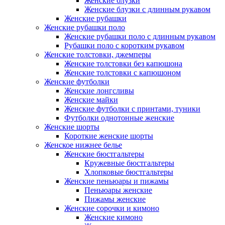
Женские блузки
Женские блузки с длинным рукавом
Женские рубашки
Женские рубашки поло
Женские рубашки поло с длинным рукавом
Рубашки поло с коротким рукавом
Женские толстовки, джемперы
Женские толстовки без капюшона
Женские толстовки с капюшоном
Женские футболки
Женские лонгсливы
Женские майки
Женские футболки с принтами, туники
Футболки однотонные женские
Женские шорты
Короткие женские шорты
Женское нижнее белье
Женские бюстгальтеры
Кружевные бюстгальтеры
Хлопковые бюстгальтеры
Женские пеньюары и пижамы
Пеньюары женские
Пижамы женские
Женские сорочки и кимоно
Женские кимоно