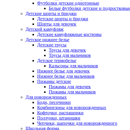
Футболки детские однотонные
Белые футболки детские и подростковы
Детские шорты и бриджи
Детские шорты и бриджи
Шорты для девочек
Детский камуфляж
Детские камуфляжные костюмы
Детское нижнее белье
Детские трусы
Трусы для девочек
Трусы для мальчиков
Детское термобелье
Кальсоны для мальчиков
Нижнее белье для девочек
Нижнее белье для мальчиков
Пижамы детские
Пижамы для девочек
Пижамы для мальчиков
Для новорожденных
Боди, песочники
Комбинезоны для новорожденных
Кофточки, распашонки
Ползунки, штанишки
Чепчики, шапочки для новорожденного
Школьная форма