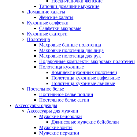
Носки-тапочки женские
Тапочки домашние мужские
Домашние халаты
Женские халаты
Кухонные салфетки
Салфетки махровые
Кухонные скатерти
Полотенца
Махровые банные полотенца
Махровые полотенца для лица
Махровые полотенца для рук
Подарочные комплекты махровых полотенец
Полотенца кухонные
Комплект кухонных полотенец
Полотенца кухонные вафельные
Полотенца кухонные льняные
Постельное белье
Постельное белье поплин
Постельное белье сатин
Аксессуары одежды
Аксессуары для мужчин
Мужские бейсболки
Джинсовые мужские бейсболки
Мужские зонты
Мужские перчатки