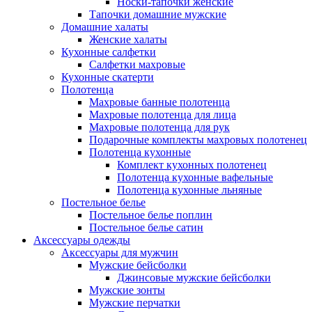
Носки-тапочки женские
Тапочки домашние мужские
Домашние халаты
Женские халаты
Кухонные салфетки
Салфетки махровые
Кухонные скатерти
Полотенца
Махровые банные полотенца
Махровые полотенца для лица
Махровые полотенца для рук
Подарочные комплекты махровых полотенец
Полотенца кухонные
Комплект кухонных полотенец
Полотенца кухонные вафельные
Полотенца кухонные льняные
Постельное белье
Постельное белье поплин
Постельное белье сатин
Аксессуары одежды
Аксессуары для мужчин
Мужские бейсболки
Джинсовые мужские бейсболки
Мужские зонты
Мужские перчатки