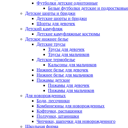
Футболки детские однотонные
Белые футболки детские и подростковы
Детские шорты и бриджи
Детские шорты и бриджи
Шорты для девочек
Детский камуфляж
Детские камуфляжные костюмы
Детское нижнее белье
Детские трусы
Трусы для девочек
Трусы для мальчиков
Детское термобелье
Кальсоны для мальчиков
Нижнее белье для девочек
Нижнее белье для мальчиков
Пижамы детские
Пижамы для девочек
Пижамы для мальчиков
Для новорожденных
Боди, песочники
Комбинезоны для новорожденных
Кофточки, распашонки
Ползунки, штанишки
Чепчики, шапочки для новорожденного
Школьная форма