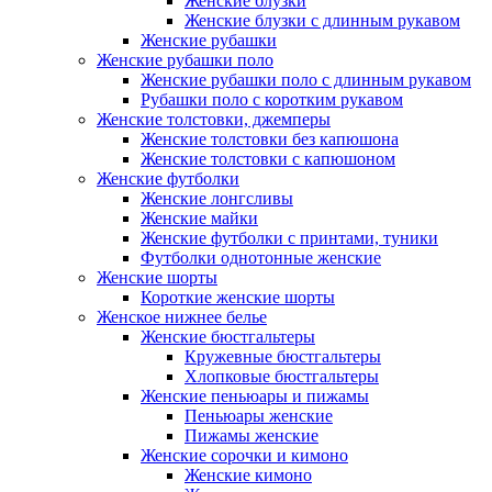
Женские блузки
Женские блузки с длинным рукавом
Женские рубашки
Женские рубашки поло
Женские рубашки поло с длинным рукавом
Рубашки поло с коротким рукавом
Женские толстовки, джемперы
Женские толстовки без капюшона
Женские толстовки с капюшоном
Женские футболки
Женские лонгсливы
Женские майки
Женские футболки с принтами, туники
Футболки однотонные женские
Женские шорты
Короткие женские шорты
Женское нижнее белье
Женские бюстгальтеры
Кружевные бюстгальтеры
Хлопковые бюстгальтеры
Женские пеньюары и пижамы
Пеньюары женские
Пижамы женские
Женские сорочки и кимоно
Женские кимоно