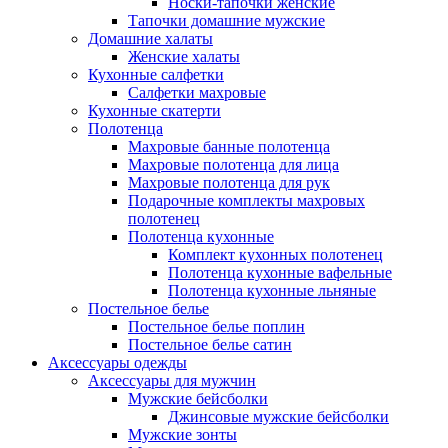
Носки-тапочки женские
Тапочки домашние мужские
Домашние халаты
Женские халаты
Кухонные салфетки
Салфетки махровые
Кухонные скатерти
Полотенца
Махровые банные полотенца
Махровые полотенца для лица
Махровые полотенца для рук
Подарочные комплекты махровых
полотенец
Полотенца кухонные
Комплект кухонных полотенец
Полотенца кухонные вафельные
Полотенца кухонные льняные
Постельное белье
Постельное белье поплин
Постельное белье сатин
Аксессуары одежды
Аксессуары для мужчин
Мужские бейсболки
Джинсовые мужские бейсболки
Мужские зонты