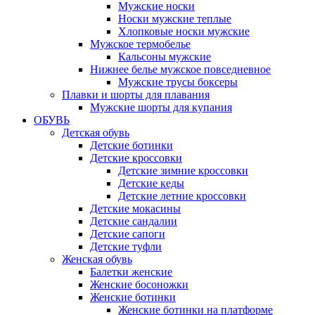
Мужские носки
Носки мужские теплые
Хлопковые носки мужские
Мужское термобелье
Кальсоны мужские
Нижнее белье мужское повседневное
Мужские трусы боксеры
Плавки и шорты для плавания
Мужские шорты для купания
ОБУВЬ
Детская обувь
Детские ботинки
Детские кроссовки
Детские зимние кроссовки
Детские кеды
Детские летние кроссовки
Детские мокасины
Детские сандалии
Детские сапоги
Детские туфли
Женская обувь
Балетки женские
Женские босоножки
Женские ботинки
Женские ботинки на платформе